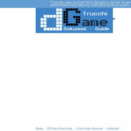
-->
This site uses cookies from Google to deliver its se
performance and security metrics to ensure quality o
Home -
120 Foto Cruciverba -
Cruciverba illustrato -
Soluzioni -