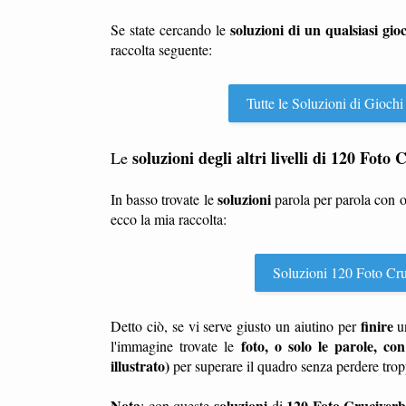
soluzioni di un qualsiasi gio
Se state cercando le
raccolta seguente:
Tutte le Soluzioni di Giochi
soluzioni degli altri livelli di 120 Foto
Le
soluzioni
In basso trovate le
parola per parola con 
ecco la mia raccolta:
Soluzioni 120 Foto Cruciv
finire
Detto ciò, se vi serve giusto un aiutino per
u
foto, o solo le parole, con 
l'immagine trovate le
illustrato)
per superare il quadro senza perdere tro
Nota
soluzioni
120 Foto Cruciverba
: con queste
di