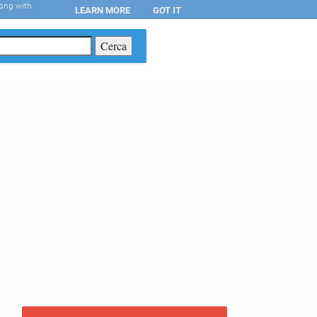
long with
LEARN MORE
GOT IT
T