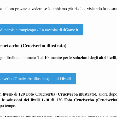
co
, allora provate a vedere se lo abbiamo già risolto, visitando la nostr
 di parole e rompicapo - La raccolta di dGame.it
 Cruciverba (Cruciverba illustrato)
livello
1
10
soluzioni
altri livelli
ogni
dal numero
al
, mentre per le
degli
erba (Cruciverba illustrato) - tutti i livelli
livello
120 Foto Cruciverba (Cruciverba illustrato)
n
di
, allora dop
le soluzioni dei livelli 1-10
120 Foto Cruciverba (Cruciverb
di
ppo tempo.
 (Cruciverba illustrato)
potrai ottenere il massimo punteggio in ogn