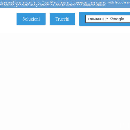
rvices and to analyze traffic. Your IP address and user-agent are shared with Google a
f service, generate usage statistics, and to detect and address abuse.
Soluzioni
Trucchi
EDI