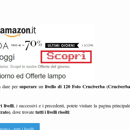
superare
livello di 120 Foto Cruciverba (Cruciverb
da dare per
un
i livelli
, i successivi e i precedenti, potete visitare la pagina principal
trato)
tutti i livelli risolti
, dove trovate
:
o) - tutti i livelli