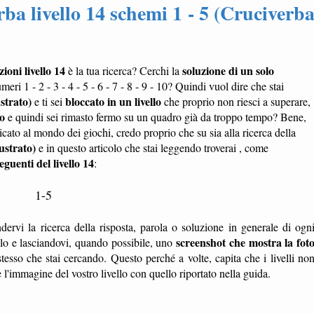
ba livello 14 schemi 1 - 5 (Cruciverb
ioni livello 14
soluzione di un solo
è la tua ricerca? Cerchi la
meri 1 - 2 - 3 - 4 - 5 - 6 - 7 - 8 - 9 - 10? Quindi vuol dire che stai
strato)
bloccato in un livello
e ti sei
che proprio non riesci a superare,
lo
e quindi sei rimasto fermo su un quadro già da troppo tempo? Bene,
edicato al mondo dei giochi, credo proprio che su sia alla ricerca della
ustrato)
e in questo articolo che stai leggendo troverai , come
eguenti del livello 14
:
1-5
dervi la ricerca della risposta, parola o soluzione in generale di ogn
screenshot che mostra la fot
ello e lasciandovi, quando possibile, uno
tesso che stai cercando. Questo perché a volte, capita che i livelli no
'immagine del vostro livello con quello riportato nella guida.