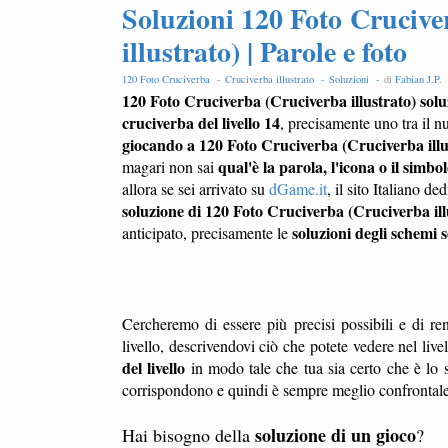
Soluzioni 120 Foto Cruciver
illustrato) | Parole e foto
120 Foto Cruciverba -
Cruciverba illustrato -
Soluzioni -
di
Fabian J.P
.
120 Foto Cruciverba (Cruciverba illustrato) soluz
cruciverba del livello 14
, precisamente uno tra il nu
giocando a 120 Foto Cruciverba (Cruciverba illu
qual'è la parola, l'icona o il simbo
magari non sai
allora se sei arrivato su
dGame.it
, il sito Italiano d
soluzione di 120 Foto Cruciverba (Cruciverba ill
soluzioni degli schemi s
anticipato, precisamente le
Cercheremo di essere più precisi possibili e di ren
livello, descrivendovi ciò che potete vedere nel liv
del livello
in modo tale che tua sia certo che è lo s
corrispondono e quindi è sempre meglio confrontale l
soluzione di un gioco
Hai bisogno della
?