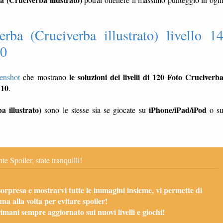
rba (Cruciverba illustrato) livello 1
10
le soluzioni dei livelli di 120 Foto Cruciverb
eenshot
che mostrano
 10
.
 illustrato)
iPhone/iPad/iPod
sono le stesse sia se giocate su
o s
te Spoiler, state tranquilli!
sorpresa e mostrarvi tutte le immagini insieme, vi permette di
una alla volta per evitare spoiler!
mani sempre aggiornato sui nuovi livelli e giochi!