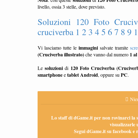
livello, ossia 3 stelle, dove previsto.
Soluzioni 120 Foto Crucive
cruciverba 1 2 3 4 5 6 7 8 9 
immagini
Vi lasciamo tutte le
salvate tramite
scr
(Cruciverba illustrato)
1 al
che vanno dal numero
soluzioni
120 Foto Cruciverba (Cruciverba
Le
di
smartphone
tablet
Android
PC
e
, oppure su
.
Nien
Lo staff di dGame.it per non rovinarci la 
visualizzarle 
Segui dGame.it su facebook e ri