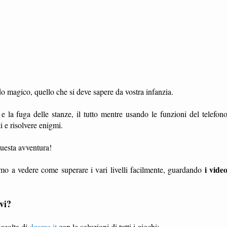
o magico, quello che si deve sapere da vostra infanzia.
t e la fuga delle stanze, il tutto mentre usando le funzioni del telefon
i e risolvere enigmi.
 questa avventura!
i vide
mo a vedere come superare i vari livelli facilmente, guardando
vi?
accolta di
dgame.it
con le soluzioni di tutti i giochi: