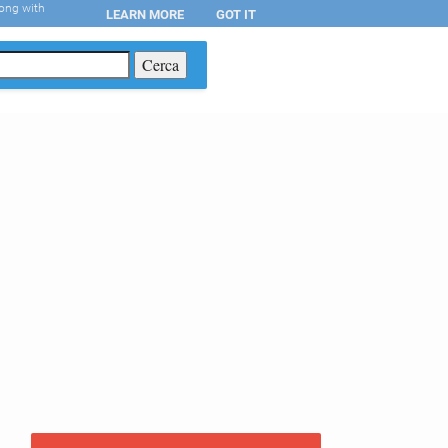
long with
LEARN MORE
GOT IT
T