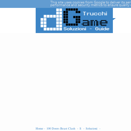
-->
This site uses cookies from Google to deliver its se
performance and security metrics to ensure quality o
Home -
100 Doors Beast Clash -
S -
Soluzioni -