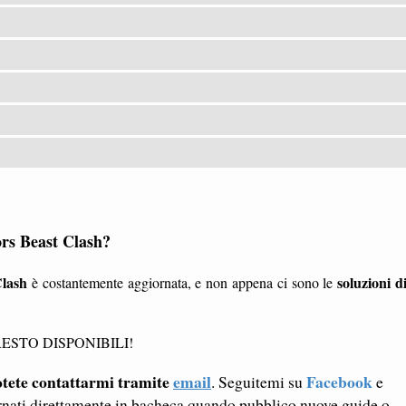
ors Beast Clash?
Clash
soluzioni d
è costantemente aggiornata, e non appena ci sono le
ESTO DISPONIBILI!
tete contattarmi tramite
email
Facebook
. Seguitemi su
e
rnati direttamente in bacheca quando pubblico nuove guide o