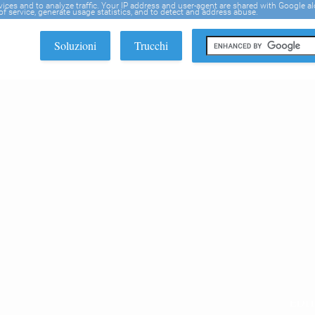
rvices and to analyze traffic. Your IP address and user-agent are shared with Google a
f service, generate usage statistics, and to detect and address abuse.
Soluzioni
Trucchi
EDI