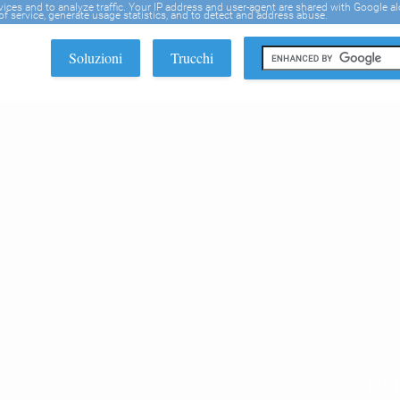
rvices and to analyze traffic. Your IP address and user-agent are shared with Google a
f service, generate usage statistics, and to detect and address abuse.
Soluzioni
Trucchi
EDI