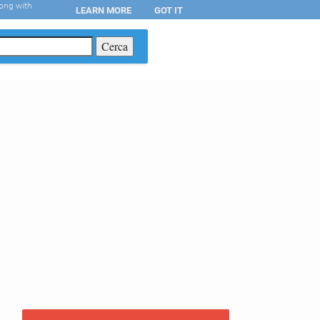
long with
LEARN MORE
GOT IT
T