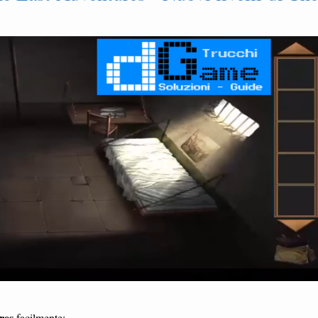
res
facilmente: