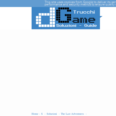
-->
This site uses cookies from Google to deliver its se
performance and security metrics to ensure quality o
Home -
S -
Soluzioni -
The Last Adventures -