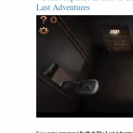
Last Adventures
come superare i livelli di The Last Adventu
Ecco