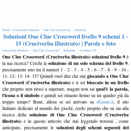
EDIT
Home -
Cruciverba illustrato -
One Clue Crossword -
Soluzioni -
Soluzioni One Clue Crossword livello 9 schemi 1 -
15 (Cruciverba illustrato) | Parole e foto
Cruciverba illustrato -
One Clue Crossword -
Soluzioni -
di
Fabian J.P
.
One Clue Crossword (Cruciverba illustrato) soluzioni livello 9
è
soluzione di un solo schema del livello 9
la tua ricerca? Cerchi la
,
precisamente uno tra il numeri 1 - 2 - 3 - 4 - 5 - 6 - 7 - 8 - 9 - 10 -
giocando a One Clue
11- 12- 13- 14- 15? Quindi vuol dire che stai
Crossword (Cruciverba illustrato)
bloccato in un livello
e ti sei
qual'è la parola,
che proprio non riesci a superare, magari non sai
l'icona o il simbolo
e quindi sei rimasto fermo su un quadro già da
troppo tempo? Bene, allora se sei arrivato su
dGame.it
, il sito
Italiano dedicato al mondo dei giochi, credo proprio che su sia alla
soluzione di One Clue Crossword (Cruciverba
ricerca della
illustrato)
e in questo articolo che stai leggendo troverai , come
soluzioni degli schemi seguenti del
anticipato, precisamente le