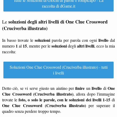
Tutte le Soluzioni di Giochi di parole e rompicapo - La
raccolta di dGame.it
soluzioni degli altri livelli di One Clue Crossword
Le
(Cruciverba illustrato)
soluzioni
livello
In basso trovate le
parola per parola con ogni
dal
1
15
soluzioni
altri livelli
numero
al
, mentre per le
degli
, ecco la mia
raccolta:
Soluzioni One Clue Crossword (Cruciverba illustrato) - tutti
i livelli
finire
livello
One
Detto ciò, se vi serve giusto un aiutino per
un
di
Clue Crossword (Cruciverba illustrato)
, allora dopo l'immagine
foto, o solo le parole, con le soluzioni dei livelli 1-15
trovate le
di
One Clue Crossword (Cruciverba illustrato)
per superare il
quadro senza perdere troppo tempo.