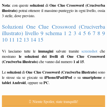
Nota
soluzioni
One Clue Crossword (Cruciverba
: con queste
di
illustrato)
potrai ottenere il massimo punteggio in ogni livello, ossia
3 stelle, dove previsto.
Soluzioni One Clue Crossword (Cruciverba
illustrato) livello 9 schema 1 2 3 4 5 6 7 8 9
10 11 12 13 14 15
immagini
Vi lasciamo tutte le
salvate tramite
screenshot
che
le soluzioni dei livelli di One Clue Crossword
mostrano
(Cruciverba illustrato)
1 al 15
che vanno dal numero
.
soluzioni
One Clue Crossword (Cruciverba illustrato)
Le
di
sono
iPhone/iPad/iPod
smartphone
le stesse sia se giocate su
o su
e
tablet
Android
PC
, oppure su
.
Niente Spoiler, state tranquilli!