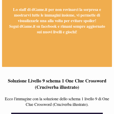
Lo staff di dGame.it per non rovinarci la sorpresa e
mostrarvi tutte le immagini insieme, vi permette di
visualizzarle una alla volta per evitare spoiler!
Segui dGame.it su facebook e rimani sempre aggiornato
sui nuovi livelli e giochi!
Soluzione Livello 9 schema 1 One Clue Crossword
(Cruciverba illustrato)
Ecco l'immagine con la soluzione dello schema 1 livello 9 di One
Clue Crossword (Cruciverba illustrato).