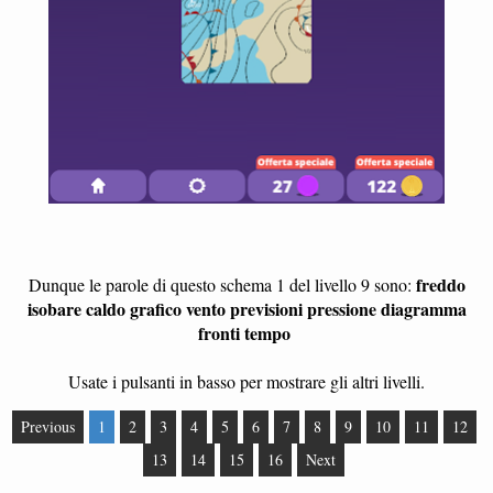
freddo
Dunque le parole di questo schema 1 del livello 9 sono:
isobare caldo grafico vento previsioni pressione diagramma
fronti tempo
Usate i pulsanti in basso per mostrare gli altri livelli.
Previous
1
2
3
4
5
6
7
8
9
10
11
12
13
14
15
16
Next