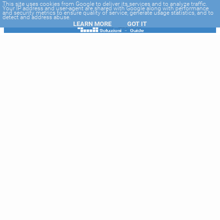
-->
This site uses cookies from Google to deliver its services and to analyze traffic.
Your IP address and user-agent are shared with Google along with performance
and security metrics to ensure quality of service, generate usage statistics, and to
detect and address abuse.
LEARN MORE
GOT IT