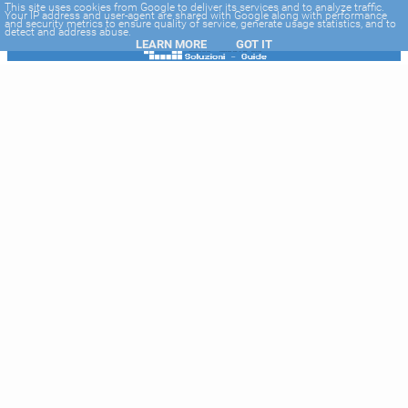
-->
This site uses cookies from Google to deliver its services and to analyze traffic.
Your IP address and user-agent are shared with Google along with performance
and security metrics to ensure quality of service, generate usage statistics, and to
detect and address abuse.
LEARN MORE
GOT IT