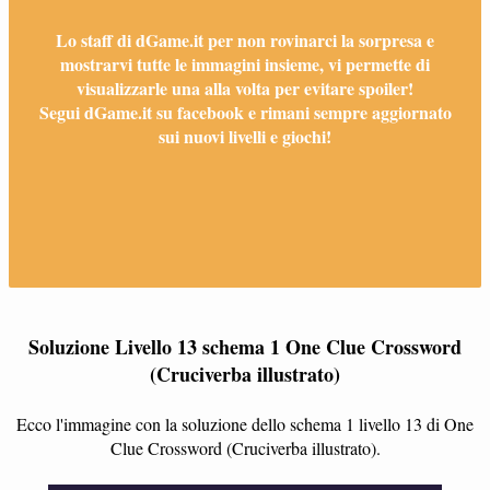
Lo staff di dGame.it per non rovinarci la sorpresa e
mostrarvi tutte le immagini insieme, vi permette di
visualizzarle una alla volta per evitare spoiler!
Segui dGame.it su facebook e rimani sempre aggiornato
sui nuovi livelli e giochi!
Soluzione Livello 13 schema 1 One Clue Crossword
(Cruciverba illustrato)
Ecco l'immagine con la soluzione dello schema 1 livello 13 di One
Clue Crossword (Cruciverba illustrato).