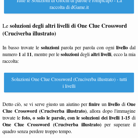
Tutte le Soluzioni di Giochi di parole e rompicapo - La
raccolta di dGame.it
soluzioni degli altri livelli di One Clue Crossword
Le
(Cruciverba illustrato)
soluzioni
livello
In basso trovate le
parola per parola con ogni
dal
1
11
soluzioni
altri livelli
numero
al
, mentre per le
degli
, ecco la mia
raccolta:
Soluzioni One Clue Crossword (Cruciverba illustrato) - tutti
i livelli
finire
livello
One
Detto ciò, se vi serve giusto un aiutino per
un
di
Clue Crossword (Cruciverba illustrato)
, allora dopo l'immagine
foto, o solo le parole, con le soluzioni dei livelli 1-15
trovate le
di
One Clue Crossword (Cruciverba illustrato)
per superare il
quadro senza perdere troppo tempo.