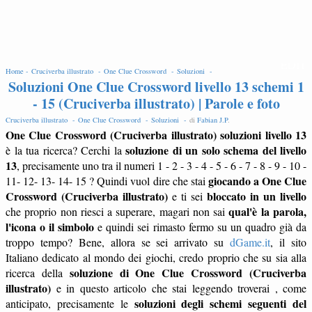
EDIT
Home -
Cruciverba illustrato -
One Clue Crossword -
Soluzioni -
Soluzioni One Clue Crossword livello 13 schemi 1
- 15 (Cruciverba illustrato) | Parole e foto
Cruciverba illustrato -
One Clue Crossword -
Soluzioni -
di
Fabian J.P
.
One Clue Crossword (Cruciverba illustrato) soluzioni livello 13
soluzione di un solo schema del livello
è la tua ricerca? Cerchi la
13
, precisamente uno tra il numeri 1 - 2 - 3 - 4 - 5 - 6 - 7 - 8 - 9 - 10 -
giocando a One Clue
11- 12- 13- 14- 15 ? Quindi vuol dire che stai
Crossword (Cruciverba illustrato)
bloccato in un livello
e ti sei
qual'è la parola,
che proprio non riesci a superare, magari non sai
l'icona o il simbolo
e quindi sei rimasto fermo su un quadro già da
troppo tempo? Bene, allora se sei arrivato su
dGame.it
, il sito
Italiano dedicato al mondo dei giochi, credo proprio che su sia alla
soluzione di One Clue Crossword (Cruciverba
ricerca della
illustrato)
e in questo articolo che stai leggendo troverai , come
soluzioni degli schemi seguenti del
anticipato, precisamente le