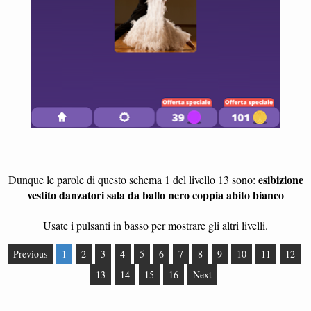
esibizione
Dunque le parole di questo schema 1 del livello 13 sono:
vestito danzatori sala da ballo nero coppia abito bianco
Usate i pulsanti in basso per mostrare gli altri livelli.
Previous
1
2
3
4
5
6
7
8
9
10
11
12
13
14
15
16
Next