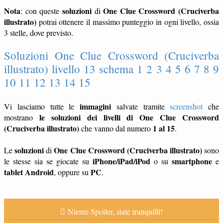
Nota
soluzioni
One Clue Crossword (Cruciverba
: con queste
di
illustrato)
potrai ottenere il massimo punteggio in ogni livello, ossia
3 stelle, dove previsto.
Soluzioni One Clue Crossword (Cruciverba
illustrato) livello 13 schema 1 2 3 4 5 6 7 8 9
10 11 12 13 14 15
immagini
Vi lasciamo tutte le
salvate tramite
screenshot
che
le soluzioni dei livelli di One Clue Crossword
mostrano
(Cruciverba illustrato)
1 al 15
che vanno dal numero
.
soluzioni
One Clue Crossword (Cruciverba illustrato)
Le
di
sono
iPhone/iPad/iPod
smartphone
le stesse sia se giocate su
o su
e
tablet
Android
PC
, oppure su
.
Niente Spoiler, state tranquilli!