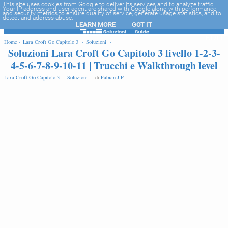
-->
This site uses cookies from Google to deliver its services and to analyze traffic.
Your IP address and user-agent are shared with Google along with performance
and security metrics to ensure quality of service, generate usage statistics, and to
detect and address abuse.
LEARN MORE
GOT IT
EDIT
Home -
Lara Croft Go Capitolo 3 -
Soluzioni -
Soluzioni Lara Croft Go Capitolo 3 livello 1-2-3-
4-5-6-7-8-9-10-11 | Trucchi e Walkthrough level
Lara Croft Go Capitolo 3 -
Soluzioni -
di
Fabian J.P
.