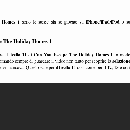
y Homes 1
iPhone/iPad/iPod
sono le stesse sia se giocate su
o s
pe The Holiday Homes 1
 il livello 11
Can You Escape The Holiday Homes 1
di
in mod
soluzion
omando sempre di guardare il video non tanto per scoprire la
livello 11
12
13
he vi mancava. Questo vale per il
così come per il
,
e cos