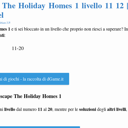
The Holiday Homes 1 livello 11 12 
el
bian J.P
.
mes 1
e ti sei bloccato in un livello che proprio non riesci a superare? In
nti
:
11-20
ni di giochi - la raccolta di dGame.it
u Escape The Holiday Homes 1
livello
11
20
soluzioni
altri livelli
gni
dal numero
al
, mentre per le
degli
,