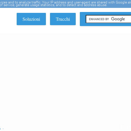
rvices and to analyze traffic. Your IP address and user-agent are shared with Google a
f service, generate usage statistics, and to detect and address abuse.
Soluzioni
Trucchi
EDI
gh -