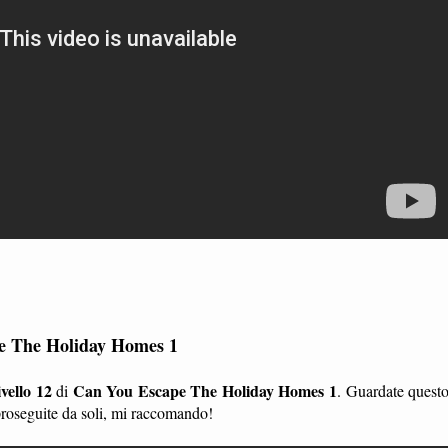
pe The Holiday Homes 1
ivello 12
Can You Escape The Holiday Homes 1
di
. Guardate quest
proseguite da soli, mi raccomando!