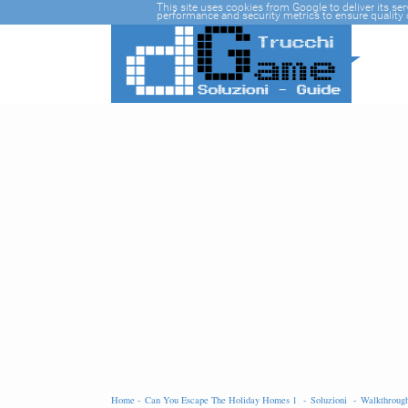
-->
This site uses cookies from Google to deliver its se
performance and security metrics to ensure quality o
Home -
Can You Escape The Holiday Homes 1 -
Soluzioni -
Walkthrou