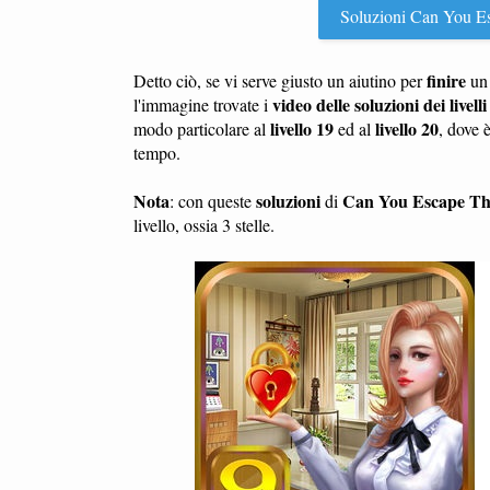
Soluzioni Can You Esc
finire
Detto ciò, se vi serve giusto un aiutino per
u
video delle soluzioni dei livell
l'immagine trovate i
livello 19
livello 20
modo particolare al
ed al
, dove 
tempo.
Nota
soluzioni
Can You Escape Th
: con queste
di
livello, ossia 3 stelle.