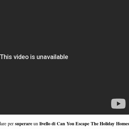
superare
livello di Can You Escape The Holiday Home
 dare per
un