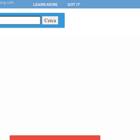
long with
LEARN MORE
GOT IT
T