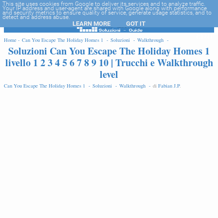
-->
This site uses cookies from Google to deliver its services and to analyze traffic.
Your IP address and user-agent are shared with Google along with performance
and security metrics to ensure quality of service, generate usage statistics, and to
detect and address abuse.
LEARN MORE
GOT IT
EDIT
Home -
Can You Escape The Holiday Homes 1 -
Soluzioni -
Walkthrough -
Soluzioni Can You Escape The Holiday Homes 1
livello 1 2 3 4 5 6 7 8 9 10 | Trucchi e Walkthrough
level
Can You Escape The Holiday Homes 1 -
Soluzioni -
Walkthrough -
di
Fabian J.P
.