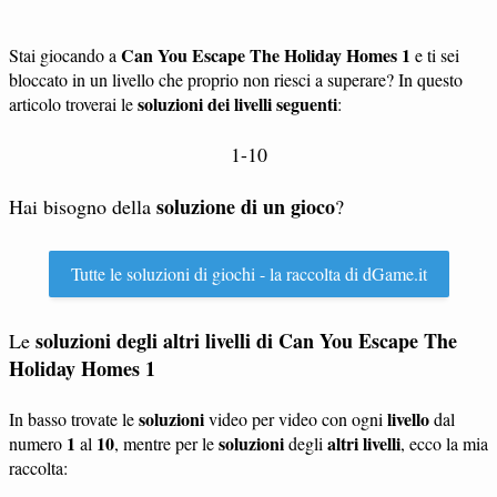
Can You Escape The Holiday Homes 1
Stai giocando a
e ti sei
bloccato in un livello che proprio non riesci a superare? In questo
soluzioni dei livelli seguenti
articolo troverai le
:
1-10
soluzione di un gioco
Hai bisogno della
?
Tutte le soluzioni di giochi - la raccolta di dGame.it
soluzioni degli altri livelli di Can You Escape The
Le
Holiday Homes 1
soluzioni
livello
In basso trovate le
video per video con ogni
dal
1
10
soluzioni
altri livelli
numero
al
, mentre per le
degli
, ecco la mia
raccolta: