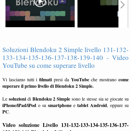
Soluzioni Blendoku 2 Simple livello 131-132-
133-134-135-136-137-138-139-140 - Video
YouTube su come superare livello
filmati
YouTube
come
Vi lasciamo tutti i
presi da
che mostrano
superare il primo livello di Blendoku 2 Simple.
soluzioni
Blendoku 2 Simple
Le
di
sono le stesse sia se giocate su
iPhone/iPad/iPod
smartphone
tablet
Android
o su
e
, oppure su
PC
.
Video soluzione Livello 131-132-133-134-135-136-137-