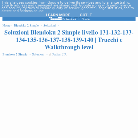
-->
This site uses cookies from Google to deliver its services and to analyze traffic.
Your IP address and user-agent are shared with Google along with performance
and security metrics to ensure quality of service, generate usage statistics, and to
detect and address abuse.
LEARN MORE
GOT IT
EDIT
Home -
Blendoku 2 Simple -
Soluzioni -
Soluzioni Blendoku 2 Simple livello 131-132-133-
134-135-136-137-138-139-140 | Trucchi e
Walkthrough level
Blendoku 2 Simple -
Soluzioni -
di
Fabian J.P
.