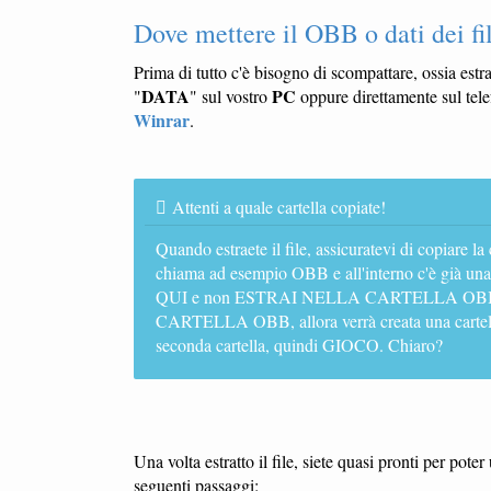
Dove mettere il OBB o dati dei fi
Prima di tutto c'è bisogno di scompattare, ossia estr
DATA
PC
"
" sul vostro
oppure direttamente sul tele
Winrar
.
Attenti a quale cartella copiate!
Quando estraete il file, assicuratevi di copiare la
chiama ad esempio OBB e all'interno c'è già un
QUI e non ESTRAI NELLA CARTELLA OBB. Se
CARTELLA OBB, allora verrà creata una cartella
seconda cartella, quindi GIOCO. Chiaro?
Una volta estratto il file, siete quasi pronti per pot
seguenti passaggi: