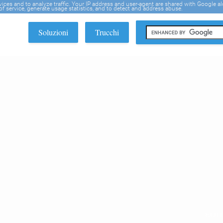
rvices and to analyze traffic. Your IP address and user-agent are shared with Google a
f service, generate usage statistics, and to detect and address abuse.
Soluzioni
Trucchi
EDI