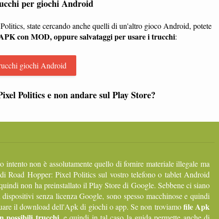
trucchi per giochi Android
 Politics, state cercando anche quelli di un'altro gioco Android, potete
e APK con MOD, oppure salvataggi per usare i trucchi
:
rucchi giochi Android
xel Politics e non andare sul Play Store?
ro intento non è assolutamente quello di fornire materiale illegale ma
di Road Hopper: Pixel Politics sul vostro telefono o tablet Android
 quindi non ha preinstallato il Play Store di Google. Sebbene ci siano
i dispositivi senza licenza Google, sono spesso macchinose e quindi
file Apk
ttuare il download dell'Apk di giochi o app. Se non troviamo
 possibili trucchi
, e quindi in tal caso la guida permette anche di