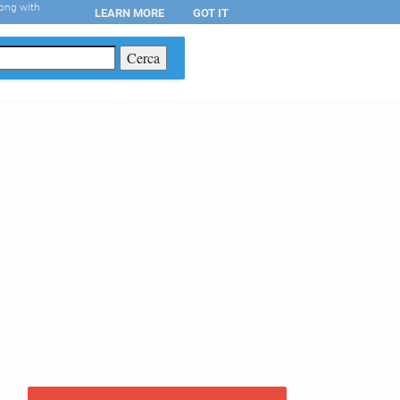
long with
LEARN MORE
GOT IT
T