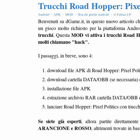
Trucchi Road Hopper: Pixe
Android -
APK -
MOD -
Trucchi giochi Android -
di
Fabian J.P
.
Benvenuti su dGame.it, in questo nuovo articolo ch
un gioco molto richiesto per la piattaforma Andr
trucchi
MOD vi attiva i trucchi Road Hop
. Questa
molti chiamano "hack".
I passaggi, in breve, sono 4:
download file APK di Road Hopper: Pixel Poli
download cartella DATA/OBB (se necessaria) d
installazione file APK
estrazione archivio RAR cartella DATA/OBB e c
lanciare Road Hopper: Pixel Politics con trucchi
Se siete già esperti
, allora partite direttamen
ARANCIONE e ROSSO
, altrimenti trovate in ba