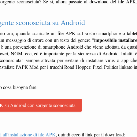
rgente sconosciuta? Se sì, allora passate al download del file APK
gente sconosciuta su Android
io ora, quando scaricate un file APK sul vostro smartphone o table
impossibile installar
in un messaggio di errore con un testo del genere "
, è una prevenzione di smartphone Android che viene adottata da quas
i, NGM, ecc, ed è importante per la sicurezza di Android. Infatti, 
onosciuta" sempre attivata per evitare di installare virus o app ch
nstallate l'APK Mod per i trucchi Road Hopper: Pixel Politics linkato i
o cosa bisogna fare:
K su Android con sorgente sconosciuta
 all'installazione di file APK
, quindi ecco il link per il download: