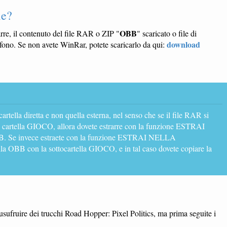
le?
OBB
arre, il contenuto del file RAR o ZIP "
" scaricato o file di
download
fono. Se non avete WinRar, potete scaricarlo da qui:
 cartella diretta e non quella esterna, nel senso che se il file RAR si
a cartella GIOCO, allora dovete estrarre con la funzione ESTRAI
 invece estraete con la funzione ESTRAI NELLA
 OBB con la sottocartella GIOCO, e in tal caso dovete copiare la
er usufruire dei trucchi Road Hopper: Pixel Politics, ma prima seguite i