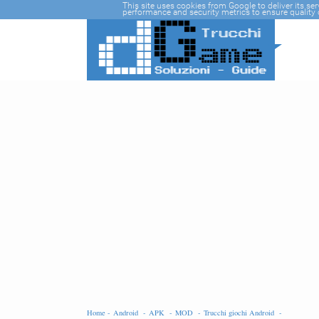
-->
This site uses cookies from Google to deliver its se
performance and security metrics to ensure quality o
Home -
Android -
APK -
MOD -
Trucchi giochi Android -