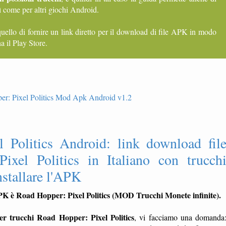
ì come per altri giochi Android.
quello di fornire un link diretto per il download di file APK in modo
a il Play Store.
 Politics Android: link download fil
el Politics in Italiano con trucch
nstallare l'APK
APK è Road Hopper: Pixel Politics (MOD Trucchi Monete infinite).
r trucchi Road Hopper: Pixel Politics
, vi facciamo una domanda