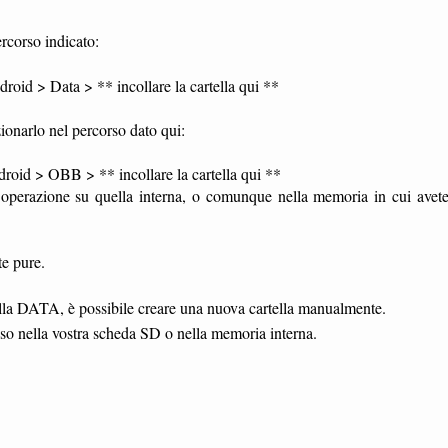
rcorso indicato:
oid > Data > ** incollare la cartella qui **
ionarlo nel percorso dato qui:
oid > OBB > ** incollare la cartella qui **
a operazione su quella interna, o comunque nella memoria in cui avet
te pure.
tella DATA, è possibile creare una nuova cartella manualmente.
sso nella vostra scheda SD o nella memoria interna.