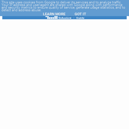
-->
This site uses cookies from Google to deliver its services and to analyze traffic.
Your IP address and user-agent are shared with Google along with performance
and security metrics to ensure quality of service, generate usage statistics, and to
detect and address abuse.
LEARN MORE
GOT IT