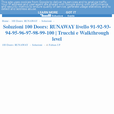
-->
This site uses cookies from Google to deliver its services and to analyze traffic.
Your IP address and user-agent are shared with Google along with performance
and security metrics to ensure quality of service, generate usage statistics, and to
detect and address abuse.
LEARN MORE
GOT IT
EDIT
Home -
100 Doors: RUNAWAY -
Soluzioni -
Soluzioni 100 Doors: RUNAWAY livello 91-92-93-
94-95-96-97-98-99-100 | Trucchi e Walkthrough
level
100 Doors: RUNAWAY -
Soluzioni -
di
Fabian J.P
.