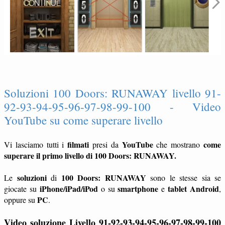
Soluzioni 100 Doors: RUNAWAY livello 91-
92-93-94-95-96-97-98-99-100 - Video
YouTube su come superare livello
filmati
YouTube
come
Vi lasciamo tutti i
presi da
che mostrano
superare il primo livello di 100 Doors: RUNAWAY.
soluzioni
100 Doors: RUNAWAY
Le
di
sono le stesse sia se
iPhone/iPad/iPod
smartphone
tablet
Android
giocate su
o su
e
,
PC
oppure su
.
Video soluzione Livello 91-92-93-94-95-96-97-98-99-100