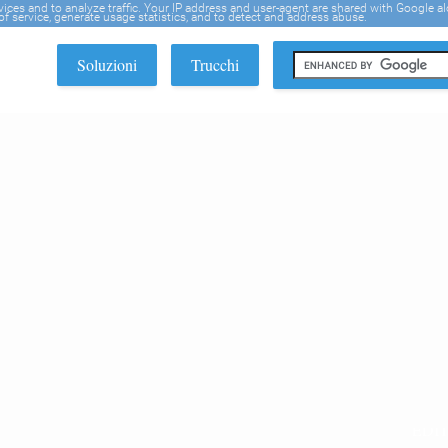
rvices and to analyze traffic. Your IP address and user-agent are shared with Google a
f service, generate usage statistics, and to detect and address abuse.
Soluzioni
Trucchi
EDI