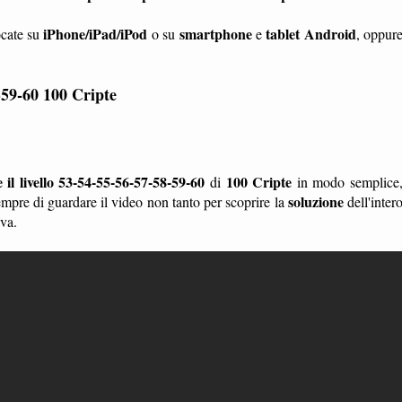
iPhone/iPad/iPod
smartphone
tablet
Android
ocate su
o su
e
, oppur
8-59-60
100 Cripte
il livello 53-54-55-56-57-58-59-60
100 Cripte
di
in modo semplice
soluzione
pre di guardare il video non tanto per scoprire la
dell'inter
ava.