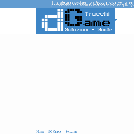
-->
This site uses cookies from Google to deliver its se
performance and security metrics to ensure quality o
Home -
100 Cripte -
Soluzioni -