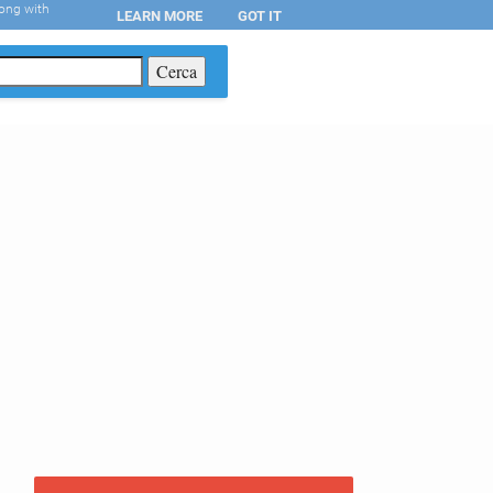
long with
LEARN MORE
GOT IT
T