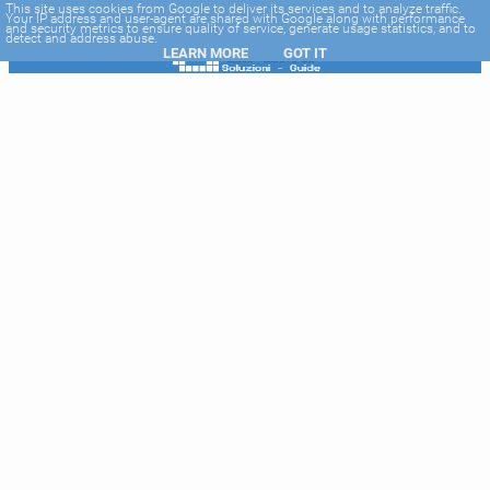
-->
This site uses cookies from Google to deliver its services and to analyze traffic.
Your IP address and user-agent are shared with Google along with performance
and security metrics to ensure quality of service, generate usage statistics, and to
detect and address abuse.
LEARN MORE
GOT IT