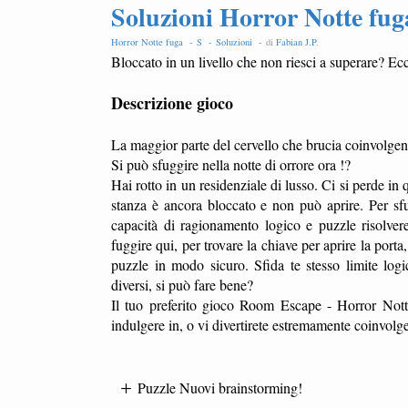
Soluzioni Horror Notte fuga 
Horror Notte fuga -
S -
Soluzioni -
di
Fabian J.P
.
Bloccato in un livello che non riesci a superare? Ecc
Descrizione gioco
La maggior parte del cervello che brucia coinvolgen
Si può sfuggire nella notte di orrore ora !?
Hai rotto in un residenziale di lusso. Ci si perde in
stanza è ancora bloccato e non può aprire. Per sfu
capacità di ragionamento logico e puzzle risolvere 
fuggire qui, per trovare la chiave per aprire la port
puzzle in modo sicuro. Sfida te stesso limite logi
diversi, si può fare bene?
Il tuo preferito gioco Room Escape - Horror Notte
indulgere in, o vi divertirete estremamente coinvolg
Puzzle Nuovi brainstorming!