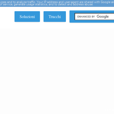
rvices and to analyze traffic. Your IP address and user-agent are shared with Google a
f service, generate usage statistics, and to detect and address abuse.
Soluzioni
Trucchi
EDI