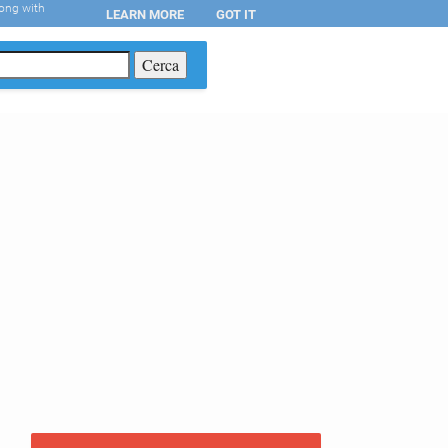
long with
LEARN MORE
GOT IT
T