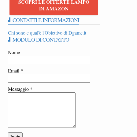
SCOPRI LE OFFERTE LAMPO
DI AMAZON
CONTATTI E INFORMAZIONI
Chi sono e qual'è l'Obiettivo di Dgame.it
MODULO DI CONTATTO
Nome
a
a
Email
*
r
i
i
Messaggio
*
n