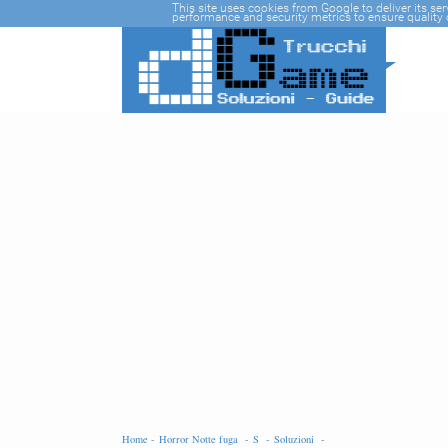
-->
This site uses cookies from Google to deliver its se
performance and security metrics to ensure quality o
Home -
Horror Notte fuga -
S -
Soluzioni -