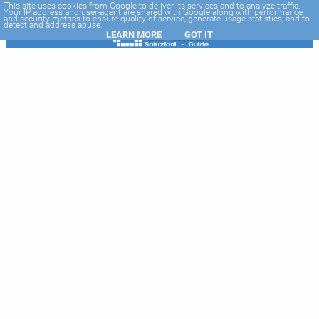
-->
This site uses cookies from Google to deliver its services and to analyze traffic.
Your IP address and user-agent are shared with Google along with performance
and security metrics to ensure quality of service, generate usage statistics, and to
detect and address abuse.
LEARN MORE
GOT IT