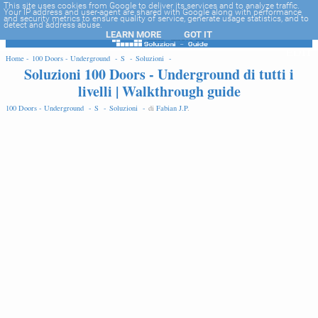
-->
This site uses cookies from Google to deliver its services and to analyze traffic.
Your IP address and user-agent are shared with Google along with performance
and security metrics to ensure quality of service, generate usage statistics, and to
detect and address abuse.
LEARN MORE
GOT IT
EDIT
Home -
100 Doors - Underground -
S -
Soluzioni -
Soluzioni 100 Doors - Underground di tutti i
livelli | Walkthrough guide
100 Doors - Underground -
S -
Soluzioni -
di
Fabian J.P
.