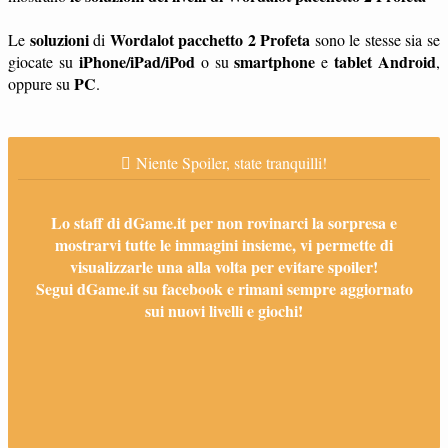
soluzioni
Wordalot pacchetto 2 Profeta
Le
di
sono le stesse sia se
iPhone/iPad/iPod
smartphone
tablet
Android
giocate su
o su
e
,
PC
oppure su
.
Niente Spoiler, state tranquilli!
Lo staff di dGame.it per non rovinarci la sorpresa e
mostrarvi tutte le immagini insieme, vi permette di
visualizzarle una alla volta per evitare spoiler!
Segui dGame.it su facebook e rimani sempre aggiornato
sui nuovi livelli e giochi!