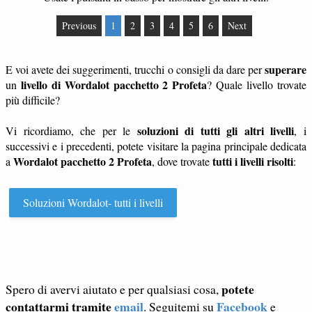
Previous
1
2
3
4
5
6
Next
superare
E voi avete dei suggerimenti, trucchi o consigli da dare per
livello di Wordalot pacchetto 2 Profeta
un
? Quale livello trovate
più difficile?
soluzioni di tutti gli altri livelli
Vi ricordiamo, che per le
, i
successivi e i precedenti, potete visitare la pagina principale dedicata
Wordalot pacchetto 2 Profeta
tutti i livelli risolti
a
, dove trovate
:
Soluzioni Wordalot- tutti i livelli
potete
Spero di avervi aiutato e per qualsiasi cosa,
contattarmi tramite
email
Facebook
. Seguitemi su
e