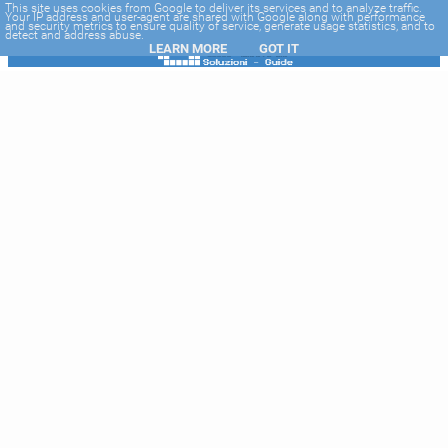
-->
This site uses cookies from Google to deliver its services and to analyze traffic.
Your IP address and user-agent are shared with Google along with performance
and security metrics to ensure quality of service, generate usage statistics, and to
detect and address abuse.
LEARN MORE
GOT IT