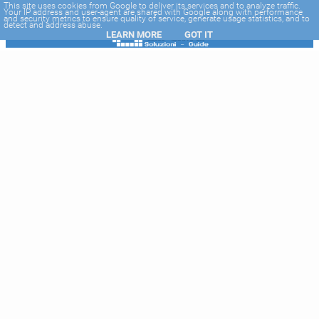
-->
This site uses cookies from Google to deliver its services and to analyze traffic.
Your IP address and user-agent are shared with Google along with performance
and security metrics to ensure quality of service, generate usage statistics, and to
detect and address abuse.
LEARN MORE
GOT IT