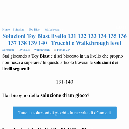
EDIT
Home -
Soluzioni -
Toy Blast -
Walkthrough -
Soluzioni Toy Blast livello 131 132 133 134 135 136
137 138 139 140 | Trucchi e Walkthrough level
Soluzioni -
Toy Blast -
Walkthrough -
di
Fabian J.P
.
Toy Blast
Stai giocando a
e ti sei bloccato in un livello che proprio
soluzioni dei
non riesci a superare? In questo articolo troverai le
livelli seguenti
:
131-140
soluzione di un gioco
Hai bisogno della
?
Tutte le soluzioni di giochi - la raccolta di dGame.it