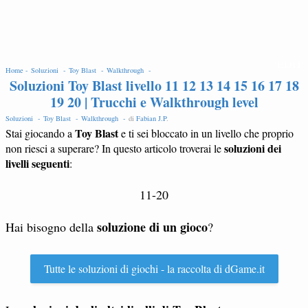
EDIT
Home -
Soluzioni -
Toy Blast -
Walkthrough -
Soluzioni Toy Blast livello 11 12 13 14 15 16 17 18
19 20 | Trucchi e Walkthrough level
Soluzioni -
Toy Blast -
Walkthrough -
di
Fabian J.P
.
Toy Blast
Stai giocando a
e ti sei bloccato in un livello che proprio
soluzioni dei
non riesci a superare? In questo articolo troverai le
livelli seguenti
:
11-20
soluzione di un gioco
Hai bisogno della
?
Tutte le soluzioni di giochi - la raccolta di dGame.it