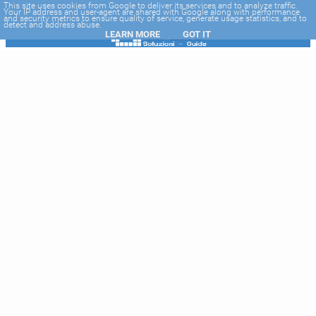
-->
This site uses cookies from Google to deliver its services and to analyze traffic.
Your IP address and user-agent are shared with Google along with performance
and security metrics to ensure quality of service, generate usage statistics, and to
detect and address abuse.
LEARN MORE
GOT IT