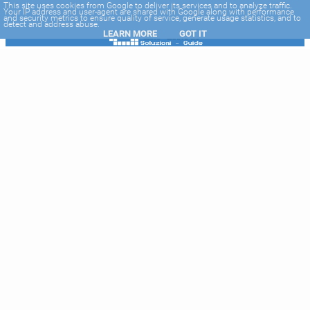
-->
This site uses cookies from Google to deliver its services and to analyze traffic.
Your IP address and user-agent are shared with Google along with performance
and security metrics to ensure quality of service, generate usage statistics, and to
detect and address abuse.
LEARN MORE
GOT IT