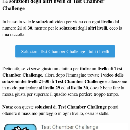
soluzioni degli altri livelli di Test Chamber
Le
Challenge
soluzioni
livello
In basso trovate le
video per video con ogni
dal
21
30
soluzioni
altri livelli
numero
al
, mentre per le
degli
, ecco la
mia raccolta:
Soluzioni Test Chamber Challenge - tutti i livelli
finire
livello
Test
Detto ciò, se vi serve giusto un aiutino per
un
di
Chamber Challenge
video delle
, allora dopo l'immagine trovate i
soluzioni dei livelli 21-30
Test Chamber Challenge
di
e attenzione
livello 29
livello 30
in modo particolare al
ed al
, dove è bene fare la
mossa giusta per superare il quadro senza perdere troppo tempo.
Nota
soluzioni
Test Chamber Challenge
: con queste
di
potrai
ottenere il massimo punteggio in ogni livello, ossia 3 stelle.