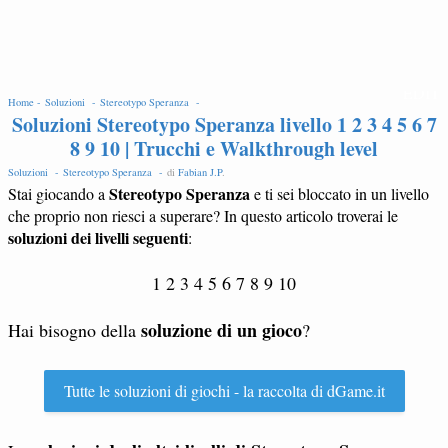
EDIT
Home -
Soluzioni -
Stereotypo Speranza -
Soluzioni Stereotypo Speranza livello 1 2 3 4 5 6 7
8 9 10 | Trucchi e Walkthrough level
Soluzioni -
Stereotypo Speranza -
di
Fabian J.P
.
Stereotypo Speranza
Stai giocando a
e ti sei bloccato in un livello
che proprio non riesci a superare? In questo articolo troverai le
soluzioni dei livelli seguenti
:
1 2 3 4 5 6 7 8 9 10
soluzione di un gioco
Hai bisogno della
?
Tutte le soluzioni di giochi - la raccolta di dGame.it