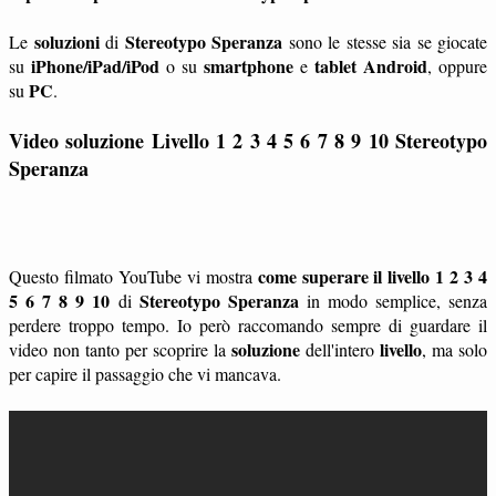
soluzioni
Stereotypo Speranza
Le
di
sono le stesse sia se giocate
iPhone/iPad/iPod
smartphone
tablet
Android
su
o su
e
, oppure
PC
su
.
Video soluzione Livello 1 2 3 4 5 6 7 8 9 10
Stereotypo
Speranza
come superare il livello 1 2 3 4
Questo filmato YouTube vi mostra
5 6 7 8 9 10
Stereotypo Speranza
di
in modo semplice, senza
perdere troppo tempo. Io però raccomando sempre di guardare il
soluzione
livello
video non tanto per scoprire la
dell'intero
, ma solo
per capire il passaggio che vi mancava.