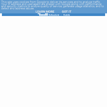
-->
This site uses cookies from Google to deliver its services and to analyze traffic.
Your IP address and user-agent are shared with Google along with performance
and security metrics to ensure quality of service, generate usage statistics, and to
detect and address abuse.
LEARN MORE
GOT IT