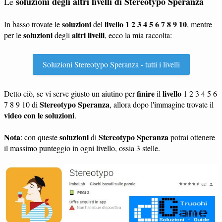
soluzioni degli altri livelli di
Stereotypo Speranza
Le
soluzioni
livello 1 2 3 4 5 6 7 8 9 10
In basso trovate le
del
, mentre
soluzioni
altri livelli
per le
degli
, ecco la mia raccolta:
Soluzioni Stereotypo Speranza - tutti i livelli
finire
livello
Detto ciò, se vi serve giusto un aiutino per
il
1 2 3 4 5 6
Stereotypo Speranza
7 8 9 10 di
, allora dopo l'immagine trovate il
video con le soluzioni
.
Nota
soluzioni
Stereotypo Speranza
: con queste
di
potrai ottenere
il massimo punteggio in ogni livello, ossia 3 stelle.