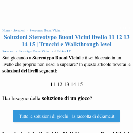
EDIT
Home -
Soluzioni -
Stereotypo Buoni Vicini -
Soluzioni Stereotypo Buoni Vicini livello 11 12 13
14 15 | Trucchi e Walkthrough level
Soluzioni -
Stereotypo Buoni Vicini -
di
Fabian J.P
.
Stereotypo Buoni Vicini
Stai giocando a
e ti sei bloccato in un
livello che proprio non riesci a superare? In questo articolo troverai le
soluzioni dei livelli seguenti
:
11 12 13 14 15
soluzione di un gioco
Hai bisogno della
?
Tutte le soluzioni di giochi - la raccolta di dGame.it