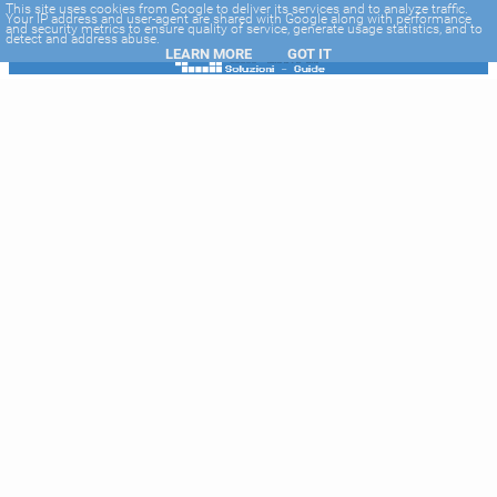
-->
This site uses cookies from Google to deliver its services and to analyze traffic.
Your IP address and user-agent are shared with Google along with performance
and security metrics to ensure quality of service, generate usage statistics, and to
detect and address abuse.
LEARN MORE
GOT IT