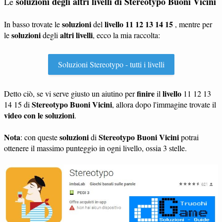
soluzioni degli altri livelli di
Stereotypo Buoni Vicini
Le
soluzioni
livello 11 12 13 14 15
In basso trovate le
del
, mentre per
soluzioni
altri livelli
le
degli
, ecco la mia raccolta:
Soluzioni Stereotypo - tutti i livelli
finire
livello
Detto ciò, se vi serve giusto un aiutino per
il
11 12 13
Stereotypo Buoni Vicini
14 15 di
, allora dopo l'immagine trovate il
video con le soluzioni
.
Nota
soluzioni
Stereotypo Buoni Vicini
: con queste
di
potrai
ottenere il massimo punteggio in ogni livello, ossia 3 stelle.