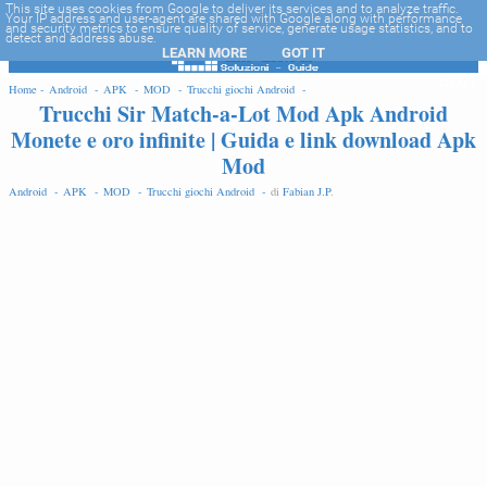
-->
This site uses cookies from Google to deliver its services and to analyze traffic.
Your IP address and user-agent are shared with Google along with performance
and security metrics to ensure quality of service, generate usage statistics, and to
detect and address abuse.
LEARN MORE
GOT IT
EDIT
Home -
Android -
APK -
MOD -
Trucchi giochi Android -
Trucchi Sir Match-a-Lot Mod Apk Android
Monete e oro infinite | Guida e link download Apk
Mod
Android -
APK -
MOD -
Trucchi giochi Android -
di
Fabian J.P
.