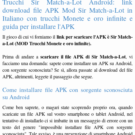
Trucchi Sir Match-a-Lot Android: link
download file APK Mod Sir Match-a-Lot in
Italiano con trucchi Monete e oro infinite e
guida per installare l'APK
link per scaricare l'APK è Sir Match-
Il gioco di cui vi forniamo il
a-Lot (MOD Trucchi Monete e oro infinite).
scaricare il file APK di Sir Match-a-Lot
Prima di andare a
, vi
facciamo una domanda: sapete come installare un APK su Android,
con sorgente sconosciuta? Se sì, allora passate al download del file
APK, altrimenti, leggete il passaggio che segue.
Come installare file APK con sorgente sconosciuta
su Android
Come ben saprete, o magari state scoprendo proprio ora, quando
scaricate un file APK sul vostro smartphone o tablet Android, nel
tentativo di installarlo ci si imbatte in un messaggio di errore con un
testo del genere "impossibile installare file APK con sorgente
sconosciuta". Tale avviso, è una prevenzione di smartphone Android