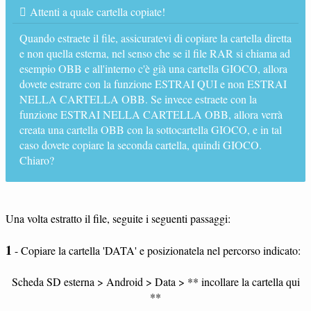
Attenti a quale cartella copiate!
Quando estraete il file, assicuratevi di copiare la cartella diretta
e non quella esterna, nel senso che se il file RAR si chiama ad
esempio OBB e all'interno c'è già una cartella GIOCO, allora
dovete estrarre con la funzione ESTRAI QUI e non ESTRAI
NELLA CARTELLA OBB. Se invece estraete con la
funzione ESTRAI NELLA CARTELLA OBB, allora verrà
creata una cartella OBB con la sottocartella GIOCO, e in tal
caso dovete copiare la seconda cartella, quindi GIOCO.
Chiaro?
Una volta estratto il file, seguite i seguenti passaggi:
1
- Copiare la cartella 'DATA' e posizionatela nel percorso indicato:
Scheda SD esterna > Android > Data > ** incollare la cartella qui
**