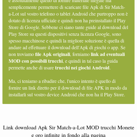
è assolutamente quello di fornire materiale illegale ma
semplicemente permettere di scaricare file Apk di Sir Match-
a-Lot sul vostro telefono o tablet Android che purtroppo non è
dotato di licenza ufficiale e quindi non ha preinstallato il Play
Store di Google. Sebbene ci siano tante guide al download del
Play Store su questi dispositivi senza licenza Google, sono
spesso macchinose e quindi la migliore soluzione è quella di
andare ad effettuare il download dell'Apk di giochi o app. Se
file Apk originali
link ad eventuali
non troviamo
, forniamo
MOD con possibili trucchi
, e quindi in tal caso la guida
trucchi nei giochi Android
permette anche di usare
.
Ma, ci teniamo a ribadire che, l'unico intento è quello di
fornire un link diretto per il download di file APK in modo da
installarli sul vostro device Android che non ha il Play Store.
Link download Apk Sir Match-a-Lot MOD trucchi Monete
e oro infinite in fondo alla pagina