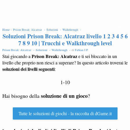
EDIT
Home -
Prison Break: Alcatraz -
Soluzioni -
Walkthrough -
Soluzioni Prison Break: Alcatraz livello 1 2 3 4 5 6
7 8 9 10 | Trucchi e Walkthrough level
Prison Break: Alcatraz -
Soluzioni -
Walkthrough -
di
Fabian J.P
.
Prison Break: Alcatraz
Stai giocando a
e ti sei bloccato in un
livello che proprio non riesci a superare? In questo articolo troverai le
soluzioni dei livelli seguenti
:
1-10
soluzione di un gioco
Hai bisogno della
?
Tutte le soluzioni di giochi - la raccolta di dGame.it