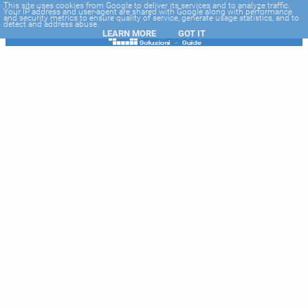
-->
This site uses cookies from Google to deliver its services and to analyze traffic.
Your IP address and user-agent are shared with Google along with performance
and security metrics to ensure quality of service, generate usage statistics, and to
detect and address abuse.
LEARN MORE
GOT IT