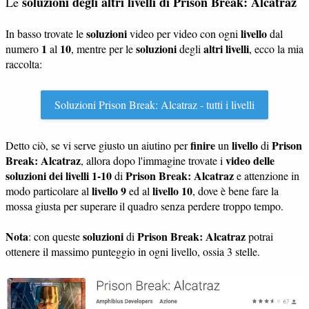
soluzioni degli altri livelli di Prison Break: Alcatraz
Le
soluzioni
livello
In basso trovate le
video per video con ogni
dal
1
10
soluzioni
altri livelli
numero
al
, mentre per le
degli
, ecco la mia
raccolta:
Soluzioni Prison Break: Alcatraz - tutti i livelli
finire
livello
Prison
Detto ciò, se vi serve giusto un aiutino per
un
di
Break: Alcatraz
video delle
, allora dopo l'immagine trovate i
soluzioni dei livelli 1-10
Prison Break: Alcatraz
di
e attenzione in
livello 9
livello 10
modo particolare al
ed al
, dove è bene fare la
mossa giusta per superare il quadro senza perdere troppo tempo.
Nota
soluzioni
Prison Break: Alcatraz
: con queste
di
potrai
ottenere il massimo punteggio in ogni livello, ossia 3 stelle.