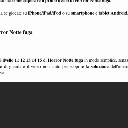
come superare il primo livello di Horror Notte fuga.
strano
iPhone/iPad/iPod
smartphone
tablet
Android
ia se giocate su
o su
e
ror Notte fuga
 livello 11 12 13 14 15
Horror Notte fuga
di
in modo semplice, senz
soluzione
 di guardare il video non tanto per scoprire la
dell'inter
ava.