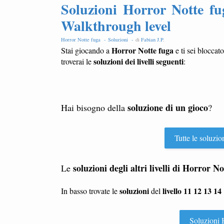
Soluzioni Horror Notte fug
Walkthrough level
Horror Notte fuga -
Soluzioni -
di
Fabian J.P
.
Horror Notte fuga
Stai giocando a
e ti sei bloccat
soluzioni dei livelli seguenti
troverai le
:
soluzione di un gioco
Hai bisogno della
?
Tutte le soluzio
soluzioni degli altri livelli di
Horror No
Le
soluzioni
livello 11 12 13 14
In basso trovate le
del
Soluzioni H