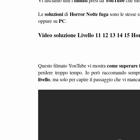
filmati
YouTube
Vi lasciamo tutti i
presi da
che mo
soluzioni
Horror Notte fuga
Le
di
sono le stesse s
PC
oppure su
.
Video soluzione Livello 11 12 13 14 15
Hor
come superare il
Questo filmato YouTube vi mostra
perdere troppo tempo. Io però raccomando sempre
livello
, ma solo per capire il passaggio che vi manc