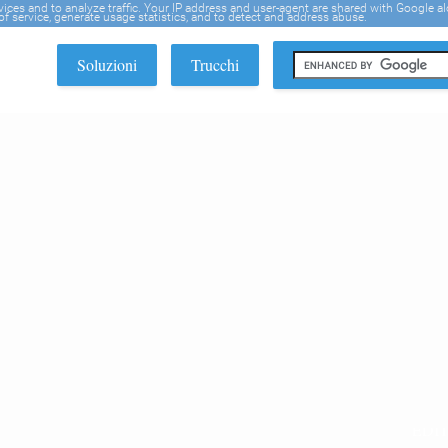
rvices and to analyze traffic. Your IP address and user-agent are shared with Google a
f service, generate usage statistics, and to detect and address abuse.
Soluzioni
Trucchi
EDI