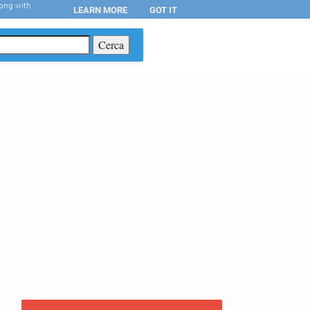
long with
LEARN MORE
GOT IT
T