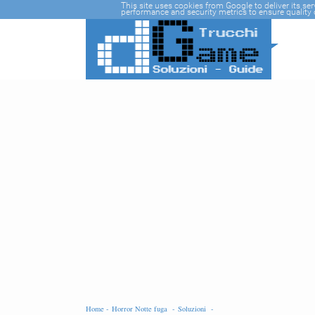
-->
This site uses cookies from Google to deliver its se
performance and security metrics to ensure quality o
Home -
Horror Notte fuga -
Soluzioni -