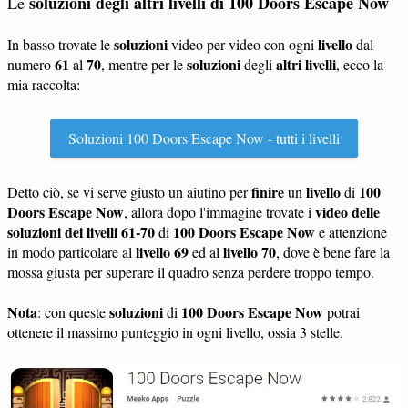
soluzioni degli altri livelli di 100 Doors Escape Now
Le
soluzioni
livello
In basso trovate le
video per video con ogni
dal
61
70
soluzioni
altri livelli
numero
al
, mentre per le
degli
, ecco la
mia raccolta:
Soluzioni 100 Doors Escape Now - tutti i livelli
finire
livello
100
Detto ciò, se vi serve giusto un aiutino per
un
di
Doors Escape Now
video delle
, allora dopo l'immagine trovate i
soluzioni dei livelli 61-70
100 Doors Escape Now
di
e attenzione
livello 69
livello 70
in modo particolare al
ed al
, dove è bene fare la
mossa giusta per superare il quadro senza perdere troppo tempo.
Nota
soluzioni
100 Doors Escape Now
: con queste
di
potrai
ottenere il massimo punteggio in ogni livello, ossia 3 stelle.