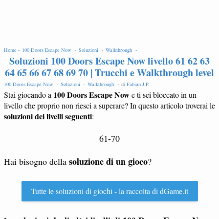
EDIT
Home -
100 Doors Escape Now -
Soluzioni -
Walkthrough -
Soluzioni 100 Doors Escape Now livello 61 62 63
64 65 66 67 68 69 70 | Trucchi e Walkthrough level
100 Doors Escape Now -
Soluzioni -
Walkthrough -
di
Fabian J.P
.
100 Doors Escape Now
Stai giocando a
e ti sei bloccato in un
livello che proprio non riesci a superare? In questo articolo troverai le
soluzioni dei livelli seguenti
:
61-70
soluzione di un gioco
Hai bisogno della
?
Tutte le soluzioni di giochi - la raccolta di dGame.it