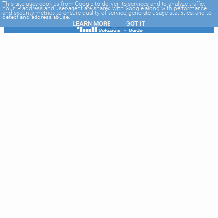
-->
This site uses cookies from Google to deliver its services and to analyze traffic.
Your IP address and user-agent are shared with Google along with performance
and security metrics to ensure quality of service, generate usage statistics, and to
detect and address abuse.
LEARN MORE
GOT IT