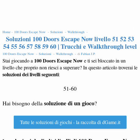
EDIT
Home -
100 Doors Escape Now -
Soluzioni -
Walkthrough -
Soluzioni 100 Doors Escape Now livello 51 52 53
54 55 56 57 58 59 60 | Trucchi e Walkthrough level
100 Doors Escape Now -
Soluzioni -
Walkthrough -
di
Fabian J.P
.
100 Doors Escape Now
Stai giocando a
e ti sei bloccato in un
livello che proprio non riesci a superare? In questo articolo troverai le
soluzioni dei livelli seguenti
:
51-60
soluzione di un gioco
Hai bisogno della
?
Tutte le soluzioni di giochi - la raccolta di dGame.it