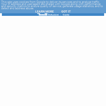
-->
This site uses cookies from Google to deliver its services and to analyze traffic.
Your IP address and user-agent are shared with Google along with performance
and security metrics to ensure quality of service, generate usage statistics, and to
detect and address abuse.
LEARN MORE
GOT IT