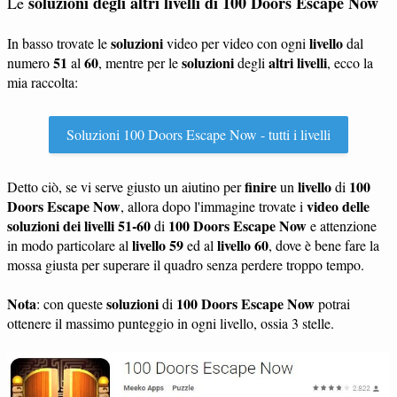
soluzioni degli altri livelli di 100 Doors Escape Now
Le
soluzioni
livello
In basso trovate le
video per video con ogni
dal
51
60
soluzioni
altri livelli
numero
al
, mentre per le
degli
, ecco la
mia raccolta:
Soluzioni 100 Doors Escape Now - tutti i livelli
finire
livello
100
Detto ciò, se vi serve giusto un aiutino per
un
di
Doors Escape Now
video delle
, allora dopo l'immagine trovate i
soluzioni dei livelli 51-60
100 Doors Escape Now
di
e attenzione
livello 59
livello 60
in modo particolare al
ed al
, dove è bene fare la
mossa giusta per superare il quadro senza perdere troppo tempo.
Nota
soluzioni
100 Doors Escape Now
: con queste
di
potrai
ottenere il massimo punteggio in ogni livello, ossia 3 stelle.