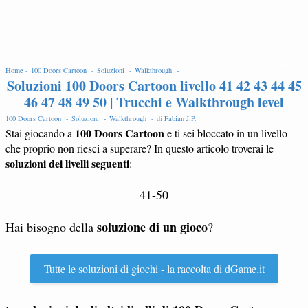
EDIT
Home -
100 Doors Cartoon -
Soluzioni -
Walkthrough -
Soluzioni 100 Doors Cartoon livello 41 42 43 44 45
46 47 48 49 50 | Trucchi e Walkthrough level
100 Doors Cartoon -
Soluzioni -
Walkthrough -
di
Fabian J.P
.
100 Doors Cartoon
Stai giocando a
e ti sei bloccato in un livello
che proprio non riesci a superare? In questo articolo troverai le
soluzioni dei livelli seguenti
:
41-50
soluzione di un gioco
Hai bisogno della
?
Tutte le soluzioni di giochi - la raccolta di dGame.it