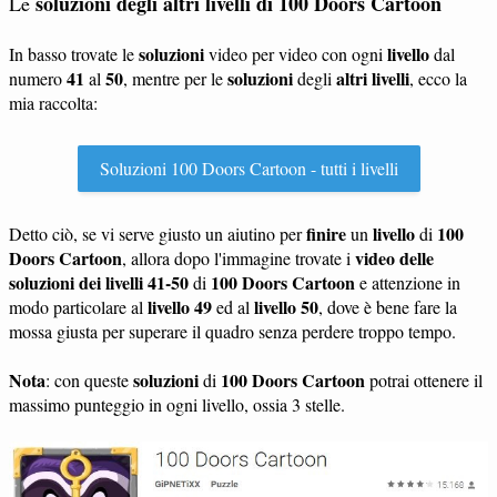
soluzioni degli altri livelli di 100 Doors Cartoon
Le
soluzioni
livello
In basso trovate le
video per video con ogni
dal
41
50
soluzioni
altri livelli
numero
al
, mentre per le
degli
, ecco la
mia raccolta:
Soluzioni 100 Doors Cartoon - tutti i livelli
finire
livello
100
Detto ciò, se vi serve giusto un aiutino per
un
di
Doors Cartoon
video delle
, allora dopo l'immagine trovate i
soluzioni dei livelli 41-50
100 Doors Cartoon
di
e attenzione in
livello 49
livello 50
modo particolare al
ed al
, dove è bene fare la
mossa giusta per superare il quadro senza perdere troppo tempo.
Nota
soluzioni
100 Doors Cartoon
: con queste
di
potrai ottenere il
massimo punteggio in ogni livello, ossia 3 stelle.