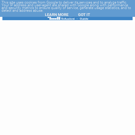
-->
This site uses cookies from Google to deliver its services and to analyze traffic.
Your IP address and user-agent are shared with Google along with performance
and security metrics to ensure quality of service, generate usage statistics, and to
detect and address abuse.
LEARN MORE
GOT IT