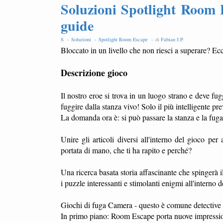
Soluzioni Spotlight Room E
guide
S -
Soluzioni -
Spotlight Room Escape -
di
Fabian J.P
.
Bloccato in un livello che non riesci a superare? Ecc
Descrizione gioco
Il nostro eroe si trova in un luogo strano e deve fu
fuggire dalla stanza vivo! Solo il più intelligente p
La domanda ora è: si può passare la stanza e la fug
Unire gli articoli diversi all'interno del gioco pe
portata di mano, che ti ha rapito e perché?
Una ricerca basata storia affascinante che spingerà il
i puzzle interessanti e stimolanti enigmi all'interno d
Giochi di fuga Camera - questo è comune detective ge
In primo piano: Room Escape porta nuove impressio