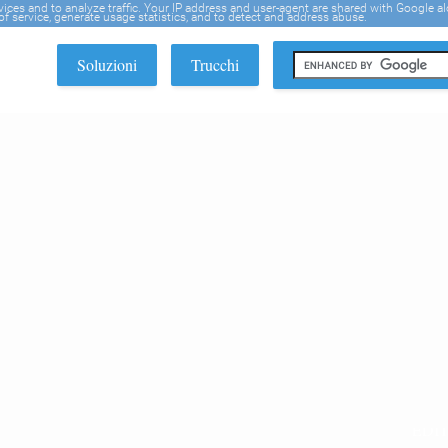
rvices and to analyze traffic. Your IP address and user-agent are shared with Google a
f service, generate usage statistics, and to detect and address abuse.
Soluzioni
Trucchi
EDI