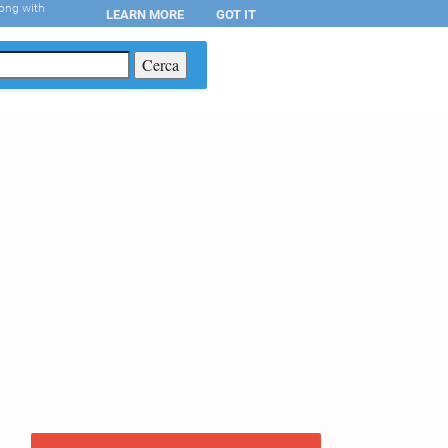
long with
LEARN MORE
GOT IT
T