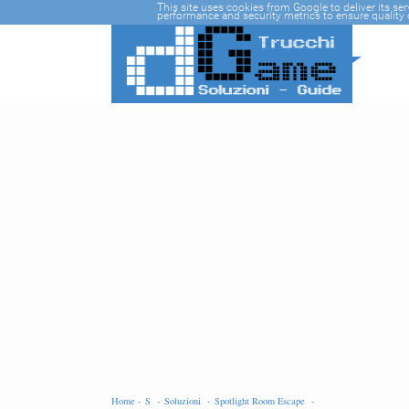
-->
This site uses cookies from Google to deliver its se
performance and security metrics to ensure quality o
Home -
S -
Soluzioni -
Spotlight Room Escape -