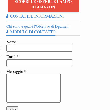
SCOPRI LE OFFERTE LAMPO
DI AMAZON
CONTATTI E INFORMAZIONI
Chi sono e qual'è l'Obiettivo di Dgame.it
MODULO DI CONTATTO
o
Nome
d
e
o
Email
*
o
Messaggio
*