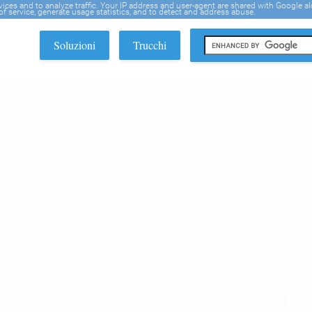
rvices and to analyze traffic. Your IP address and user-agent are shared with Google a
f service, generate usage statistics, and to detect and address abuse.
Soluzioni
Trucchi
EDI