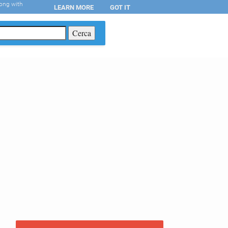
long with
LEARN MORE
GOT IT
T