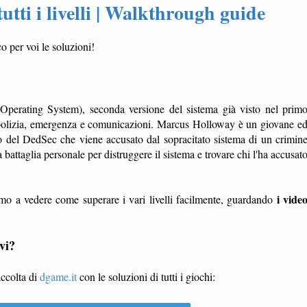
utti i livelli | Walkthrough guide
o per voi le soluzioni!
 Operating System), seconda versione del sistema già visto nel prim
 di polizia, emergenza e comunicazioni. Marcus Holloway è un giovane e
o del DedSec che viene accusato dal sopracitato sistema di un crimin
attaglia personale per distruggere il sistema e trovare chi l'ha accusat
i vide
mo a vedere come superare i vari livelli facilmente, guardando
vi?
accolta di
dgame.it
con le soluzioni di tutti i giochi: