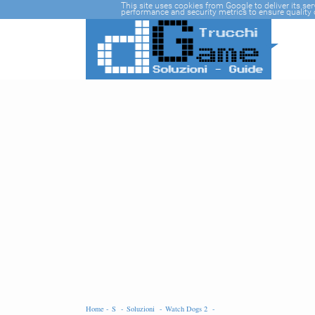
-->
This site uses cookies from Google to deliver its se
performance and security metrics to ensure quality o
Home -
S -
Soluzioni -
Watch Dogs 2 -