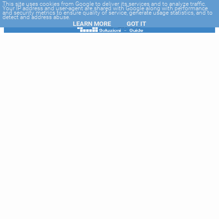
-->
This site uses cookies from Google to deliver its services and to analyze traffic.
Your IP address and user-agent are shared with Google along with performance
and security metrics to ensure quality of service, generate usage statistics, and to
detect and address abuse.
LEARN MORE
GOT IT