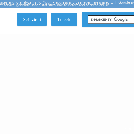
rvices and to analyze traffic. Your IP address and user-agent are shared with Google a
f service, generate usage statistics, and to detect and address abuse.
Soluzioni
Trucchi
EDI