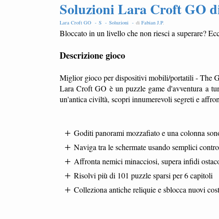
Soluzioni Lara Croft GO di 
Lara Croft GO -
S -
Soluzioni -
di
Fabian J.P
.
Bloccato in un livello che non riesci a superare? Ecc
Descrizione gioco
Miglior gioco per dispositivi mobili/portatili - T
Lara Croft GO è un puzzle game d'avventura a turn
un'antica civiltà, scopri innumerevoli segreti e affr
Goditi panorami mozzafiato e una colonna sono
Naviga tra le schermate usando semplici contro
Affronta nemici minacciosi, supera infidi ostaco
Risolvi più di 101 puzzle sparsi per 6 capitoli
Colleziona antiche reliquie e sblocca nuovi cos