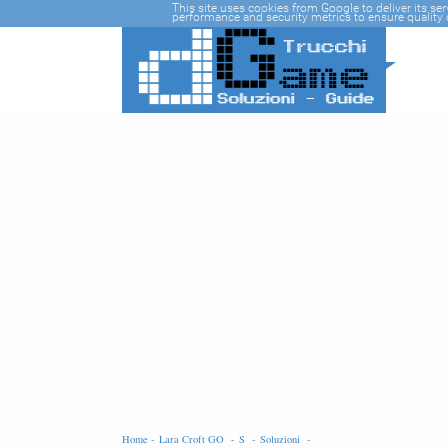
-->
This site uses cookies from Google to deliver its se
performance and security metrics to ensure quality o
Home -
Lara Croft GO -
S -
Soluzioni -