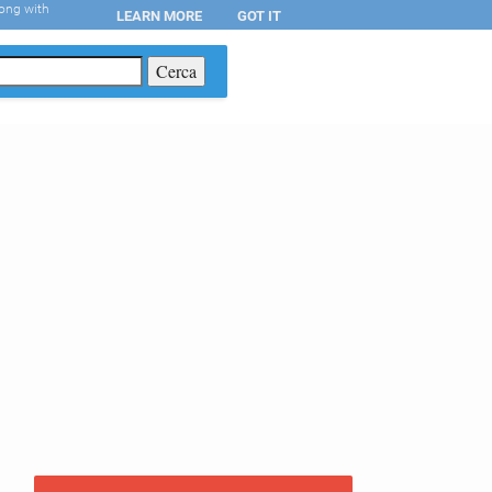
long with
LEARN MORE
GOT IT
T