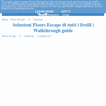
-->
This site uses cookies from Google to deliver its services and to analyze traffic.
Your IP address and user-agent are shared with Google along with performance
and security metrics to ensure quality of service, generate usage statistics, and to
detect and address abuse.
LEARN MORE
GOT IT
EDIT
Home -
Floors Escape -
S -
Soluzioni -
Soluzioni Floors Escape di tutti i livelli |
Walkthrough guide
Floors Escape -
S -
Soluzioni -
di
Fabian J.P
.