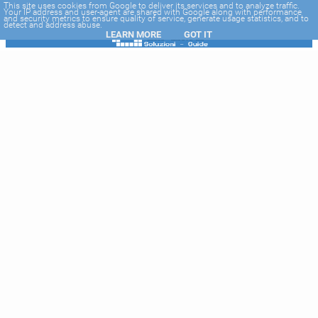
-->
This site uses cookies from Google to deliver its services and to analyze traffic.
Your IP address and user-agent are shared with Google along with performance
and security metrics to ensure quality of service, generate usage statistics, and to
detect and address abuse.
LEARN MORE
GOT IT