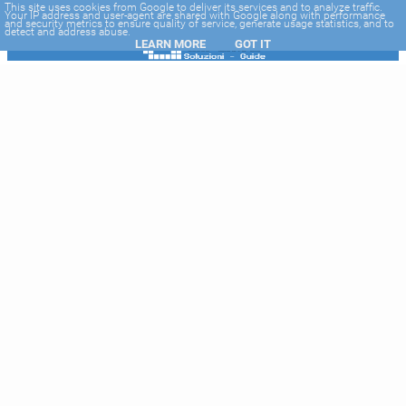
-->
This site uses cookies from Google to deliver its services and to analyze traffic.
Your IP address and user-agent are shared with Google along with performance
and security metrics to ensure quality of service, generate usage statistics, and to
detect and address abuse.
LEARN MORE
GOT IT