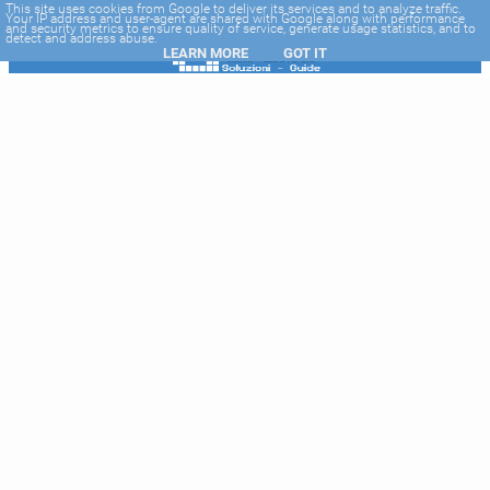
-->
This site uses cookies from Google to deliver its services and to analyze traffic.
Your IP address and user-agent are shared with Google along with performance
and security metrics to ensure quality of service, generate usage statistics, and to
detect and address abuse.
LEARN MORE
GOT IT