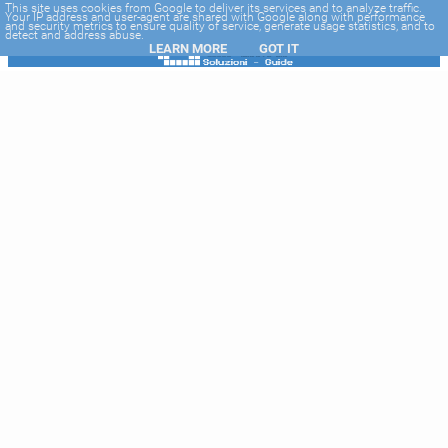
-->
This site uses cookies from Google to deliver its services and to analyze traffic.
Your IP address and user-agent are shared with Google along with performance
and security metrics to ensure quality of service, generate usage statistics, and to
detect and address abuse.
LEARN MORE
GOT IT