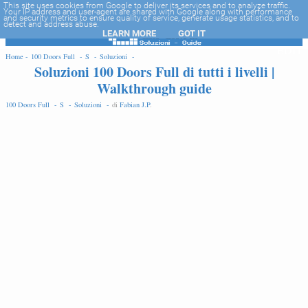
-->
This site uses cookies from Google to deliver its services and to analyze traffic.
Your IP address and user-agent are shared with Google along with performance
and security metrics to ensure quality of service, generate usage statistics, and to
detect and address abuse.
LEARN MORE
GOT IT
EDIT
Home -
100 Doors Full -
S -
Soluzioni -
Soluzioni 100 Doors Full di tutti i livelli |
Walkthrough guide
100 Doors Full -
S -
Soluzioni -
di
Fabian J.P
.