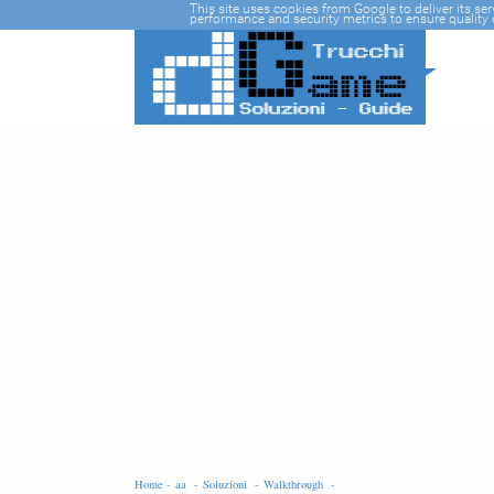
-->
This site uses cookies from Google to deliver its se
performance and security metrics to ensure quality o
Home -
aa -
Soluzioni -
Walkthrough -