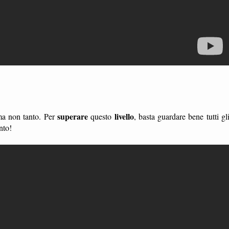
superare
livello
 ma non tanto. Per
questo
, basta guardare bene tutti gl
nto!