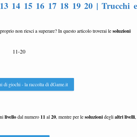
 13 14 15 16 17 18 19 20 | Trucchi 
soluzioni
 proprio non riesci a superare? In questo articolo troverai le
11-20
ni di giochi - la raccolta di dGame.it
livello
11
20
soluzioni
altri livelli
gni
dal numero
al
, mentre per le
degli
,