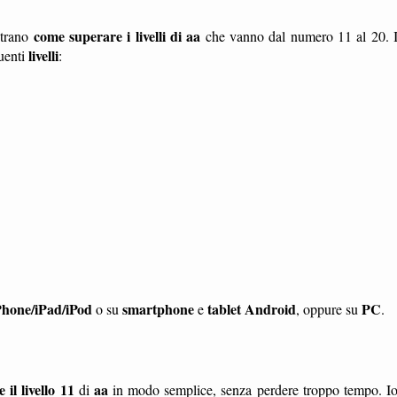
come superare i livelli di aa
trano
che vanno dal numero 11 al 20. 
livelli
uenti
:
Phone/iPad/iPod
smartphone
tablet
Android
PC
o su
e
, oppure su
.
il livello 11
aa
di
in modo semplice, senza perdere troppo tempo. I