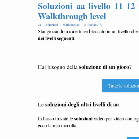
Soluzioni aa livello 11 12
Walkthrough level
aa -
Soluzioni -
Walkthrough -
di
Fabian J.P
.
aa
Stai giocando a
e ti sei bloccato in un livello che
dei livelli seguenti
:
soluzione di un gioco
Hai bisogno della
?
Tutte le soluzio
soluzioni degli altri livelli di aa
Le
soluzioni
In basso trovate le
video per video con o
ecco la mia raccolta: