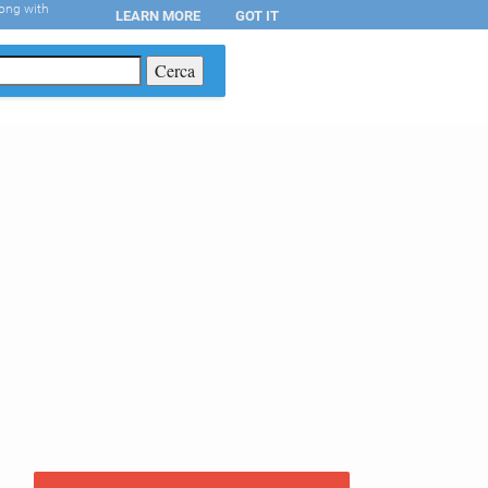
long with
LEARN MORE
GOT IT
T