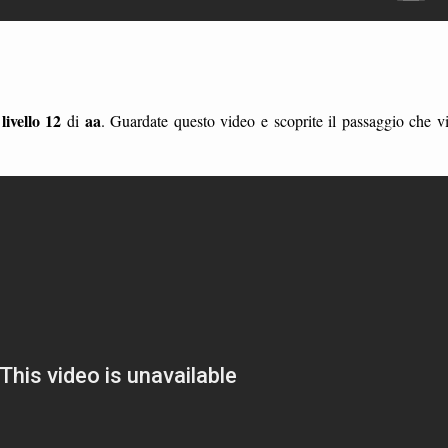
livello 12
aa
l
di
. Guardate questo video e scoprite il passaggio che v