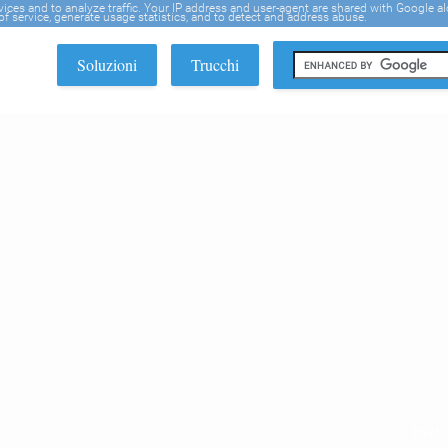
rvices and to analyze traffic. Your IP address and user-agent are shared with Google a
f service, generate usage statistics, and to detect and address abuse.
Soluzioni
Trucchi
EDI