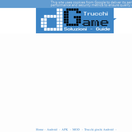
-->
This site uses cookies from Google to deliver its se
performance and security metrics to ensure quality o
Home -
Android -
APK -
MOD -
Trucchi giochi Android -