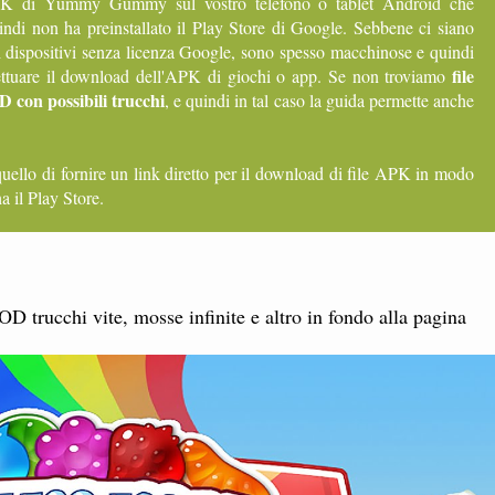
 APK di Yummy Gummy sul vostro telefono o tablet Android che
uindi non ha preinstallato il Play Store di Google. Sebbene ci siano
i dispositivi senza licenza Google, sono spesso macchinose e quindi
file
fettuare il download dell'APK di giochi o app. Se non troviamo
 con possibili trucchi
, e quindi in tal caso la guida permette anche
quello di fornire un link diretto per il download di file APK in modo
a il Play Store.
cchi vite, mosse infinite e altro in fondo alla pagina