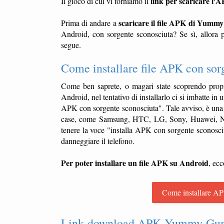
link per scaricare l
Il gioco di cui vi forniamo il
scaricare il file APK di Yum
Prima di andare a
Android, con sorgente sconosciuta? Se sì, allora p
segue.
Come installare file APK con sor
Come ben saprete, o magari state scoprendo propr
Android, nel tentativo di installarlo ci si imbatte in
APK con sorgente sconosciuta". Tale avviso, è una 
case, come Samsung, HTC, LG, Sony, Huawei, NGM,
tenere la voce "installa APK con sorgente sconosciu
danneggiare il telefono.
Per poter installare un file APK su Android
, ecc
Come installare AP
Link download APK Yummy Gummy