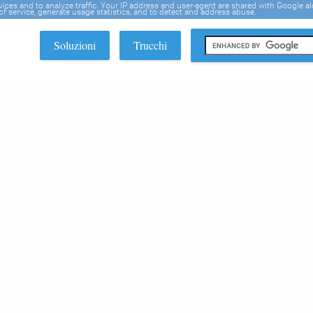
rvices and to analyze traffic. Your IP address and user-agent are shared with Google a
f service, generate usage statistics, and to detect and address abuse.
Soluzioni
Trucchi
EDI