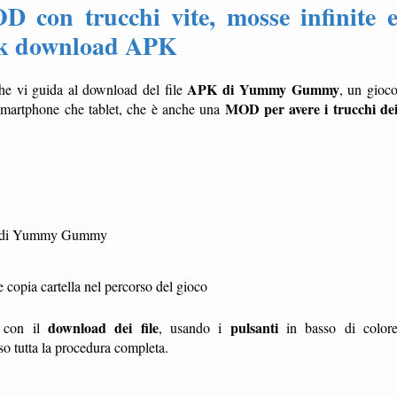
n trucchi vite, mosse infinite 
ink download APK
APK di Yummy Gummy
he vi guida al download del file
, un gioc
MOD per avere i trucchi de
 smartphone che tablet, che è anche una
a) di Yummy Gummy
opia cartella nel percorso del gioco
download dei file
pulsanti
te con il
, usando i
in basso di color
sso tutta la procedura completa.