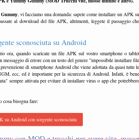
'APK è Yummy Gummy (MOD Trucchi vite, mosse infinite e altro).
my Gummy
, vi facciamo una domanda: sapete come installare un APK s
assate al download del file APK, altrimenti, leggete il passaggio ch
gente sconosciuta su Android
io ora, quando scaricate un file APK sul vostro smartphone o table
 un messaggio di errore con un testo del genere "impossibile installare fil
prevenzione di smartphone Android che viene adottata da quasi tutte l
 ecc, ed è importante per la sicurezza di Android. Infatti, è ben
ta" sempre attivata per evitare di installare virus o app che potrebber
o cosa bisogna fare:
K su Android con sorgente sconosciuta
 con MOD e trucchi per avere vite, moss