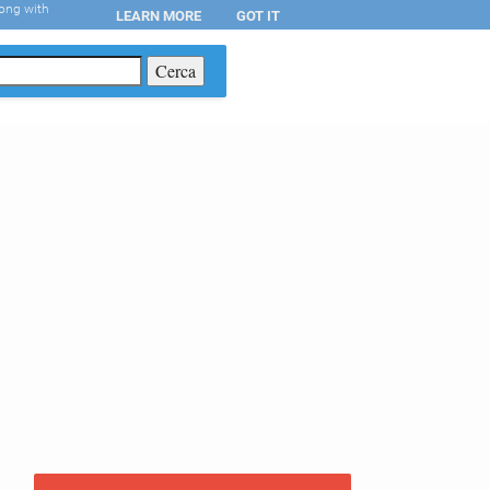
long with
LEARN MORE
GOT IT
T