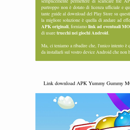
semplicemente permettere di scaricare file
purtroppo non è dotato di licenza ufficiale e q
tante guide al download del Play Store su quest
la migliore soluzione è quella di andare ad ef
APK originali
link ad eventuali MOD
, forniamo
trucchi nei giochi Android
di usare
.
Ma, ci teniamo a ribadire che, l'unico intento è 
da installarli sul vostro device Android che non h
Link download APK Yummy Gummy MOD tru