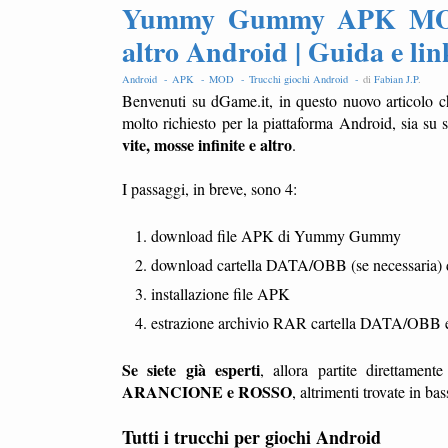
Yummy Gummy APK MOD co
altro Android | Guida e l
Android -
APK -
MOD -
Trucchi giochi Android -
di
Fabian J.P
.
Benvenuti su dGame.it, in questo nuovo articolo c
molto richiesto per la piattaforma Android, sia su
vite, mosse infinite e altro
.
I passaggi, in breve, sono 4:
download file APK di Yummy Gummy
download cartella DATA/OBB (se necessari
installazione file APK
estrazione archivio RAR cartella DATA/OBB e c
Se siete già esperti
, allora partite direttamen
ARANCIONE e ROSSO
, altrimenti trovate in ba
Tutti i trucchi per giochi Android