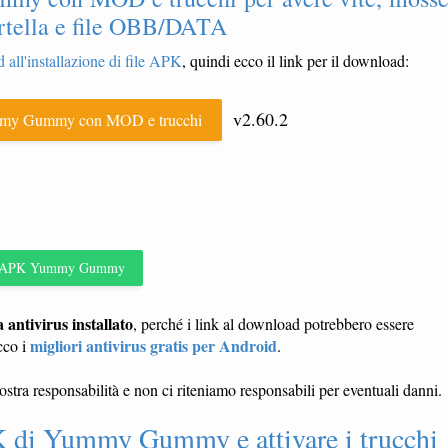
cartella e file OBB/DATA
 all'installazione di file APK
, quindi ecco il link per il download:
v2.60.2
y Gummy con MOD e trucchi
APK Yummy Gummy
ntivirus installato
, perché i link al download potrebbero essere
migliori antivirus gratis per Android
cco i
.
vostra responsabilità e non ci riteniamo responsabili per eventuali danni.
 di Yummy Gummy e attivare i trucchi