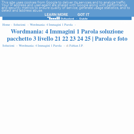
-->
This site uses cookies from Google to deliver its services and to analyze traffic.
Your IP address and user-agent are shared with Google along with performance
and security metrics to ensure quality of service, generate usage statistics, and to
detect and address abuse.
LEARN MORE
GOT IT
EDIT
Home -
Soluzioni -
Wordmania: 4 Immagini 1 Parola -
Wordmania: 4 Immagini 1 Parola soluzione
pacchetto 3 livello 21 22 23 24 25 | Parola e foto
Soluzioni -
Wordmania: 4 Immagini 1 Parola -
di
Fabian J.P
.