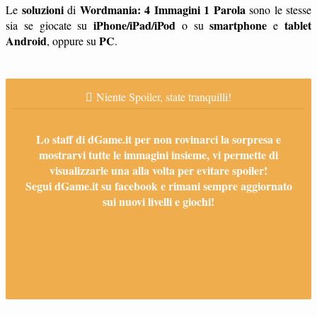
soluzioni
Wordmania: 4 Immagini 1 Parola
Le
di
sono le stesse
iPhone/iPad/iPod
smartphone
tablet
sia se giocate su
o su
e
Android
PC
, oppure su
.
Niente Spoiler, state tranquilli!
Lo staff di dGame.it per non rovinarci la sorpresa e
mostrarvi tutte le immagini insieme, vi permette di
visualizzarle una alla volta per evitare spoiler!
Segui dGame.it su facebook e rimani sempre aggiornato
sui nuovi livelli e giochi!