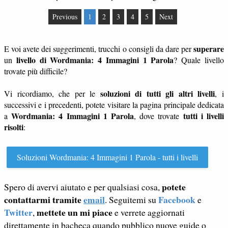
Previous
1
2
3
4
5
Next
superare
E voi avete dei suggerimenti, trucchi o consigli da dare per
livello di Wordmania: 4 Immagini 1 Parola
un
? Quale livello
trovate più difficile?
soluzioni di tutti gli altri livelli
Vi ricordiamo, che per le
, i
successivi e i precedenti, potete visitare la pagina principale dedicata
Wordmania: 4 Immagini 1 Parola
tutti i livelli
a
, dove trovate
risolti
:
Soluzioni Wordmania: 4 Immagini 1 Parola - tutti i livelli
potete
Spero di avervi aiutato e per qualsiasi cosa,
contattarmi tramite
email
Facebook
. Seguitemi su
e
Twitter
mettete un mi piace
,
e verrete aggiornati
direttamente in bacheca quando pubblico nuove guide o