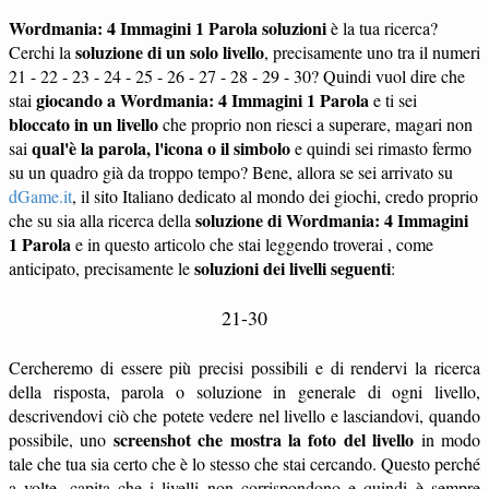
Wordmania: 4 Immagini 1 Parola soluzioni
è la tua ricerca?
soluzione di un solo livello
Cerchi la
, precisamente uno tra il numeri
21 - 22 - 23 - 24 - 25 - 26 - 27 - 28 - 29 - 30? Quindi vuol dire che
giocando a Wordmania: 4 Immagini 1 Parola
stai
e ti sei
bloccato in un livello
che proprio non riesci a superare, magari non
qual'è la parola, l'icona o il simbolo
sai
e quindi sei rimasto fermo
su un quadro già da troppo tempo? Bene, allora se sei arrivato su
dGame.it
, il sito Italiano dedicato al mondo dei giochi, credo proprio
soluzione di Wordmania: 4 Immagini
che su sia alla ricerca della
1 Parola
e in questo articolo che stai leggendo troverai , come
soluzioni dei livelli seguenti
anticipato, precisamente le
:
21-30
Cercheremo di essere più precisi possibili e di rendervi la ricerca
della risposta, parola o soluzione in generale di ogni livello,
descrivendovi ciò che potete vedere nel livello e lasciandovi, quando
screenshot che mostra la foto del livello
possibile, uno
in modo
tale che tua sia certo che è lo stesso che stai cercando. Questo perché
a volte, capita che i livelli non corrispondono e quindi è sempre