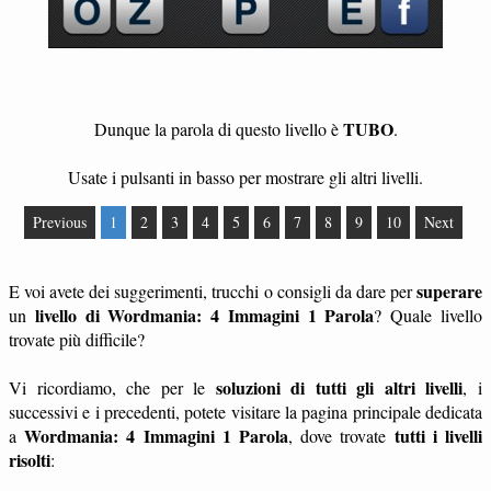
TUBO
Dunque la parola di questo livello è
.
Usate i pulsanti in basso per mostrare gli altri livelli.
Previous
1
2
3
4
5
6
7
8
9
10
Next
superare
E voi avete dei suggerimenti, trucchi o consigli da dare per
livello di Wordmania: 4 Immagini 1 Parola
un
? Quale livello
trovate più difficile?
soluzioni di tutti gli altri livelli
Vi ricordiamo, che per le
, i
successivi e i precedenti, potete visitare la pagina principale dedicata
Wordmania: 4 Immagini 1 Parola
tutti i livelli
a
, dove trovate
risolti
: