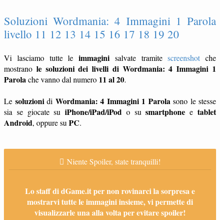
Soluzioni Wordmania: 4 Immagini 1 Parola
livello 11 12 13 14 15 16 17 18 19 20
immagini
Vi lasciamo tutte le
salvate tramite
screenshot
che
le soluzioni dei livelli di Wordmania: 4 Immagini 1
mostrano
Parola
11 al 20
che vanno dal numero
.
soluzioni
Wordmania: 4 Immagini 1 Parola
Le
di
sono le stesse
iPhone/iPad/iPod
smartphone
tablet
sia se giocate su
o su
e
Android
PC
, oppure su
.
Niente Spoiler, state tranquilli!
Lo staff di dGame.it per non rovinarci la sorpresa e
mostrarvi tutte le immagini insieme, vi permette di
visualizzarle una alla volta per evitare spoiler!