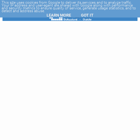
-->
This site uses cookies from Google to deliver its services and to analyze traffic.
Your IP address and user-agent are shared with Google along with performance
and security metrics to ensure quality of service, generate usage statistics, and to
detect and address abuse.
LEARN MORE
GOT IT