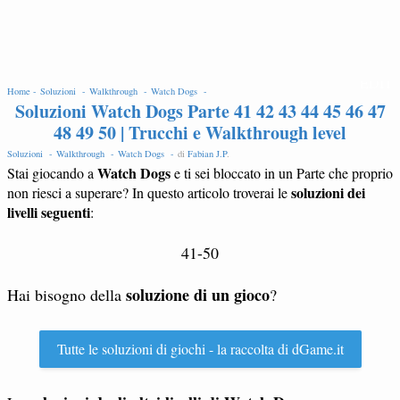
EDIT
Home -
Soluzioni -
Walkthrough -
Watch Dogs -
Soluzioni Watch Dogs Parte 41 42 43 44 45 46 47
48 49 50 | Trucchi e Walkthrough level
Soluzioni -
Walkthrough -
Watch Dogs -
di
Fabian J.P
.
Watch Dogs
Stai giocando a
e ti sei bloccato in un Parte che proprio
soluzioni dei
non riesci a superare? In questo articolo troverai le
livelli seguenti
:
41-50
soluzione di un gioco
Hai bisogno della
?
Tutte le soluzioni di giochi - la raccolta di dGame.it