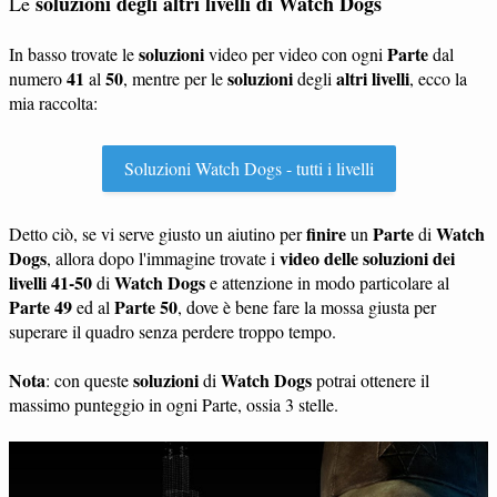
soluzioni degli altri livelli di Watch Dogs
Le
soluzioni
Parte
In basso trovate le
video per video con ogni
dal
41
50
soluzioni
altri livelli
numero
al
, mentre per le
degli
, ecco la
mia raccolta:
Soluzioni Watch Dogs - tutti i livelli
finire
Parte
Watch
Detto ciò, se vi serve giusto un aiutino per
un
di
Dogs
video delle soluzioni dei
, allora dopo l'immagine trovate i
livelli 41-50
Watch Dogs
di
e attenzione in modo particolare al
Parte 49
Parte 50
ed al
, dove è bene fare la mossa giusta per
superare il quadro senza perdere troppo tempo.
Nota
soluzioni
Watch Dogs
: con queste
di
potrai ottenere il
massimo punteggio in ogni Parte, ossia 3 stelle.