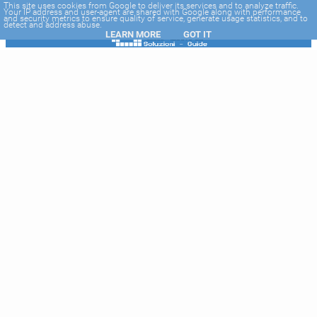
-->
This site uses cookies from Google to deliver its services and to analyze traffic.
Your IP address and user-agent are shared with Google along with performance
and security metrics to ensure quality of service, generate usage statistics, and to
detect and address abuse.
LEARN MORE
GOT IT