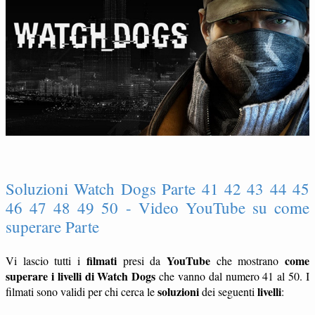
Soluzioni Watch Dogs Parte 41 42 43 44 45
46 47 48 49 50 - Video YouTube su come
superare Parte
filmati
YouTube
come
Vi lascio tutti i
presi da
che mostrano
superare i livelli di Watch Dogs
che vanno dal numero 41 al 50. I
soluzioni
livelli
filmati sono validi per chi cerca le
dei seguenti
: