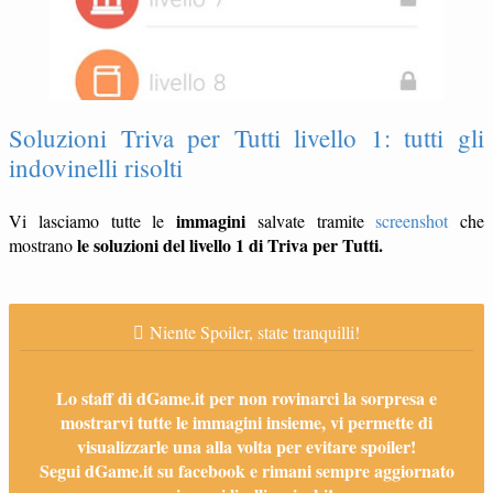
Soluzioni Triva per Tutti livello 1: tutti gli
indovinelli risolti
immagini
Vi lasciamo tutte le
salvate tramite
screenshot
che
le soluzioni del livello 1 di Triva per Tutti.
mostrano
Niente Spoiler, state tranquilli!
Lo staff di dGame.it per non rovinarci la sorpresa e
mostrarvi tutte le immagini insieme, vi permette di
visualizzarle una alla volta per evitare spoiler!
Segui dGame.it su facebook e rimani sempre aggiornato