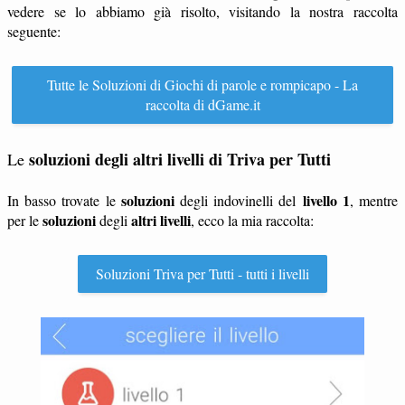
vedere se lo abbiamo già risolto, visitando la nostra raccolta
seguente:
Tutte le Soluzioni di Giochi di parole e rompicapo - La
raccolta di dGame.it
soluzioni degli altri livelli di Triva per Tutti
Le
soluzioni
livello 1
In basso trovate le
degli indovinelli del
, mentre
soluzioni
altri livelli
per le
degli
, ecco la mia raccolta:
Soluzioni Triva per Tutti - tutti i livelli