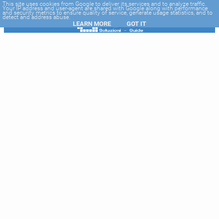
-->
This site uses cookies from Google to deliver its services and to analyze traffic.
Your IP address and user-agent are shared with Google along with performance
and security metrics to ensure quality of service, generate usage statistics, and to
detect and address abuse.
LEARN MORE
GOT IT