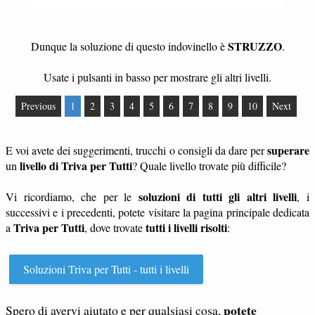
STRUZZO
Dunque la soluzione di questo indovinello è
.
Usate i pulsanti in basso per mostrare gli altri livelli.
Previous
1
2
3
4
5
6
7
8
9
10
Next
superare
E voi avete dei suggerimenti, trucchi o consigli da dare per
livello di Triva per Tutti
un
? Quale livello trovate più difficile?
soluzioni di tutti gli altri livelli
Vi ricordiamo, che per le
, i
successivi e i precedenti, potete visitare la pagina principale dedicata
Triva per Tutti
tutti i livelli risolti
a
, dove trovate
:
Soluzioni Triva per Tutti - tutti i livelli
potete
Spero di avervi aiutato e per qualsiasi cosa,