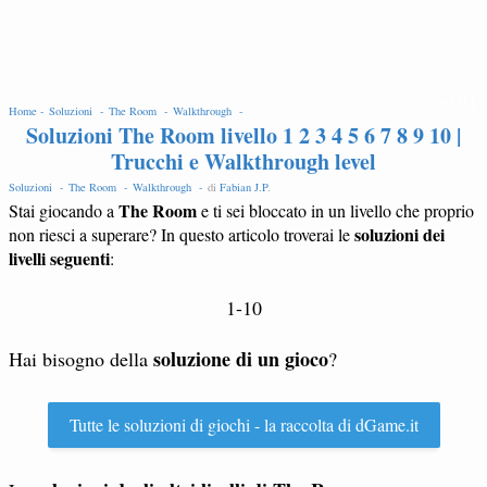
EDIT
Home -
Soluzioni -
The Room -
Walkthrough -
Soluzioni The Room livello 1 2 3 4 5 6 7 8 9 10 |
Trucchi e Walkthrough level
Soluzioni -
The Room -
Walkthrough -
di
Fabian J.P
.
The Room
Stai giocando a
e ti sei bloccato in un livello che proprio
soluzioni dei
non riesci a superare? In questo articolo troverai le
livelli seguenti
:
1-10
soluzione di un gioco
Hai bisogno della
?
Tutte le soluzioni di giochi - la raccolta di dGame.it