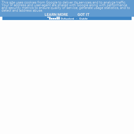
-->
This site uses cookies from Google to deliver its services and to analyze traffic.
Your IP address and user-agent are shared with Google along with performance
and security metrics to ensure quality of service, generate usage statistics, and to
detect and address abuse.
LEARN MORE
GOT IT