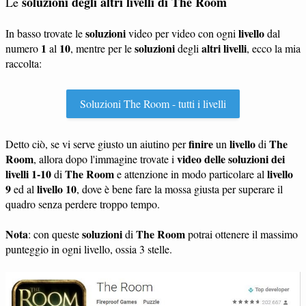
soluzioni degli altri livelli di The Room
Le
soluzioni
livello
In basso trovate le
video per video con ogni
dal
1
10
soluzioni
altri livelli
numero
al
, mentre per le
degli
, ecco la mia
raccolta:
Soluzioni The Room - tutti i livelli
finire
livello
The
Detto ciò, se vi serve giusto un aiutino per
un
di
Room
video delle soluzioni dei
, allora dopo l'immagine trovate i
livelli 1-10
The Room
livello
di
e attenzione in modo particolare al
9
livello 10
ed al
, dove è bene fare la mossa giusta per superare il
quadro senza perdere troppo tempo.
Nota
soluzioni
The Room
: con queste
di
potrai ottenere il massimo
punteggio in ogni livello, ossia 3 stelle.