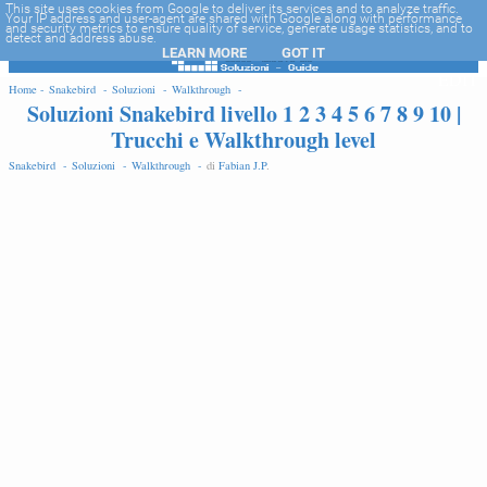
-->
This site uses cookies from Google to deliver its services and to analyze traffic.
Your IP address and user-agent are shared with Google along with performance
and security metrics to ensure quality of service, generate usage statistics, and to
detect and address abuse.
LEARN MORE
GOT IT
EDIT
Home -
Snakebird -
Soluzioni -
Walkthrough -
Soluzioni Snakebird livello 1 2 3 4 5 6 7 8 9 10 |
Trucchi e Walkthrough level
Snakebird -
Soluzioni -
Walkthrough -
di
Fabian J.P
.