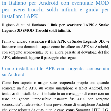
in Italiano per Android con eventuale MOD
per avere trucchi soldi infiniti e guida per
installare l'APK
link per scaricare l'APK è Snake
Il gioco di cui vi forniamo il
Legends 3D (MOD Trucchi soldi infiniti).
scaricare il file APK di Snake Legends 3D
Prima di andare a
, vi
facciamo una domanda: sapete come installare un APK su Android,
con sorgente sconosciuta? Se sì, allora passate al download del file
APK, altrimenti, leggete il passaggio che segue.
Come installare file APK con sorgente sconosciuta
su Android
Come ben saprete, o magari state scoprendo proprio ora, quando
scaricate un file APK sul vostro smartphone o tablet Android, nel
tentativo di installarlo ci si imbatte in un messaggio di errore con un
testo del genere "impossibile installare file APK con sorgente
sconosciuta". Tale avviso, è una prevenzione di smartphone Android
che viene adottata da quasi tutte le case, come Samsung, HTC, LG,