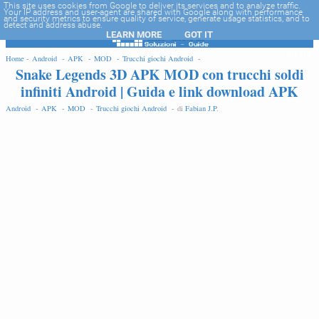
-->
This site uses cookies from Google to deliver its services and to analyze traffic.
Your IP address and user-agent are shared with Google along with performance
and security metrics to ensure quality of service, generate usage statistics, and to
detect and address abuse.
LEARN MORE
GOT IT
EDIT
Home -
Android -
APK -
MOD -
Trucchi giochi Android -
Snake Legends 3D APK MOD con trucchi soldi
infiniti Android | Guida e link download APK
Android -
APK -
MOD -
Trucchi giochi Android -
di
Fabian J.P
.