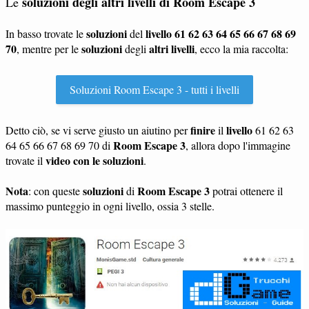
soluzioni degli altri livelli di
Room Escape 3
Le
soluzioni
livello 61 62 63 64 65 66 67 68 69
In basso trovate le
del
70
soluzioni
altri livelli
, mentre per le
degli
, ecco la mia raccolta:
Soluzioni Room Escape 3 - tutti i livelli
finire
livello
Detto ciò, se vi serve giusto un aiutino per
il
61 62 63
Room Escape 3
64 65 66 67 68 69 70 di
, allora dopo l'immagine
video con le soluzioni
trovate il
.
Nota
soluzioni
Room Escape 3
: con queste
di
potrai ottenere il
massimo punteggio in ogni livello, ossia 3 stelle.