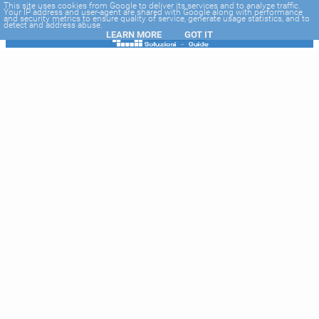
-->
This site uses cookies from Google to deliver its services and to analyze traffic.
Your IP address and user-agent are shared with Google along with performance
and security metrics to ensure quality of service, generate usage statistics, and to
detect and address abuse.
LEARN MORE
GOT IT