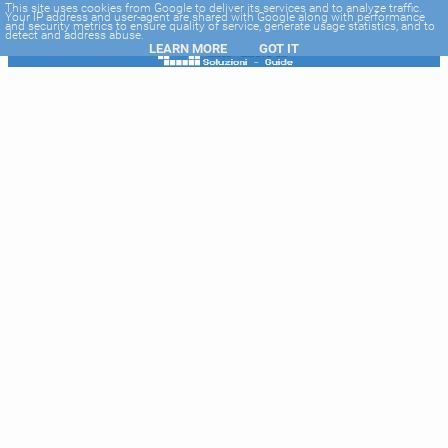
-->
This site uses cookies from Google to deliver its services and to analyze traffic.
Your IP address and user-agent are shared with Google along with performance
and security metrics to ensure quality of service, generate usage statistics, and to
detect and address abuse.
LEARN MORE
GOT IT