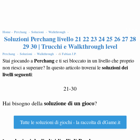
EDIT
Home -
Perchang -
Soluzioni -
Walkthrough -
Soluzioni Perchang livello 21 22 23 24 25 26 27 28
29 30 | Trucchi e Walkthrough level
Perchang -
Soluzioni -
Walkthrough -
di
Fabian J.P
.
Perchang
Stai giocando a
e ti sei bloccato in un livello che proprio
soluzioni dei
non riesci a superare? In questo articolo troverai le
livelli seguenti
:
21-30
soluzione di un gioco
Hai bisogno della
?
Tutte le soluzioni di giochi - la raccolta di dGame.it